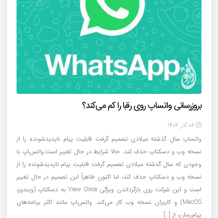
بروزرسانی واتساپ روی رقبا را کم می‌کند؟
06 آذر 1402
واتساپ سال گذشته میلادی تصمیم گرفت قابلیت پیام ناپدیدشونده را از
نسخه وب و دسکتاپ حذف کند. حالا شرایط در حال تغییر است.واتس‌اپ با
وجودی که سال گذشته میلادی تصمیم گرفت قابلیت پیام ناپدیدشونده را از
نسخه وب و دسکتاپ حذف کند، اما اکنون ظاهراً این تصمیم در حال تغییر
است و این شرکت روی بازگرداندن ویژگی View Once به دسکتاپ (ویندوز،
MacOS) و کاربران نسخه وب کار می‌کند. واتس‌اپ مانند اکثر برنامه‌های
پیام‌رسان، از […]