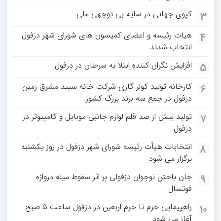
کپوی جهانی در سایه بی توجهی ملی
3
هیات رئیسه و اعضای کمیسون های شورای شهر دزفول
4
انتخاب شدند
افزایش نگران کننده ابتلا به سرطان در دزفول
5
کارخانه تولید کولر گازی شرکت خانه سپید مشرق زمین
6
دزفول در جمع سه برند بزرگ کشور
تولید بیش از صد قلم لوازم جانبی موبایل و کامپیوتر در
7
دزفول
انتخابات هیأت رئیسه شورای شهر دزفول در روز یکشنبه
8
برگزار می شود
جان باختن نوجوان دزفولی بر اثر سقوط میله دروازه
9
فوتسال
راهپیمایی حرم تا حرم اربعین در دزفول ساعت ۵ صبح
10
آغاز می شود