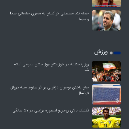
حمله تند مصطفی کواکبیان به مجری جنجالی صدا
و سیما
ورزش
روز پنجشنبه در خوزستان،روز جشن عمومی اعلام
شد
جان باختن نوجوان دزفولی بر اثر سقوط میله دروازه
فوتسال
تکنیک بالای روماریو اسطوره برزیلی در ۵۷ سالگی