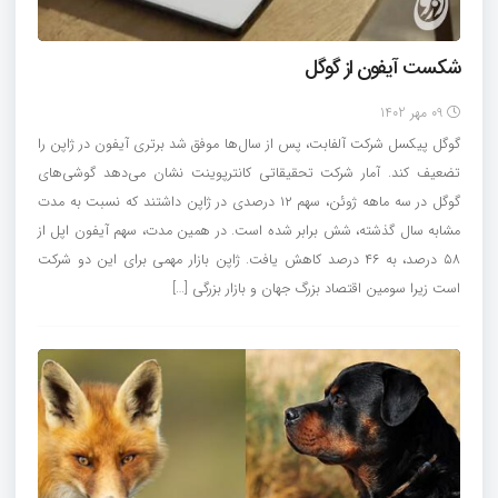
شکست آیفون از گوگل
09 مهر 1402
گوگل پیکسل شرکت آلفابت، پس از سال‌ها موفق شد برتری آیفون در ژاپن را
تضعیف کند. آمار شرکت تحقیقاتی کانترپوینت نشان می‌دهد گوشی‌های
گوگل در سه ماهه ژوئن، سهم ۱۲ درصدی در ژاپن داشتند که نسبت به مدت
مشابه سال گذشته، شش برابر شده است. در همین مدت، سهم آیفون اپل از
۵۸ درصد، به ۴۶ درصد کاهش یافت. ژاپن بازار مهمی برای این دو شرکت
است زیرا سومین اقتصاد بزرگ جهان و بازار بزرگی […]