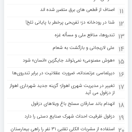
اصناف از قطعی های برق متضرر شده اند
11
شنا در رودخانه دز؛ تفریحی پرخطر با پایانی تلخ!
12
تندروها، منافع ملی و مسأله غزه
13
علی لاریجانی و بازگشت به شعام
14
«هوش مصنوعی» نمی‌تواند جایگزین «انسان» شود
15
دیپلماسی عزتمندانه، ضرورت عقلانیت در برابر تندروی‌ها
16
تغییر در مدیریت شهری اهواز؛ گزینه جدید شهرداری اهواز
17
از دزفول می آید
انهدام باند سارقان مسلح باغ‌ ویلاهای دزفول
18
دزفول ظرفیت احداث شهرک صنایع دستی را دارد
19
استفاده از مشربات الکلی تقلبی ۳۱ نفر را راهی بیمارستان
20