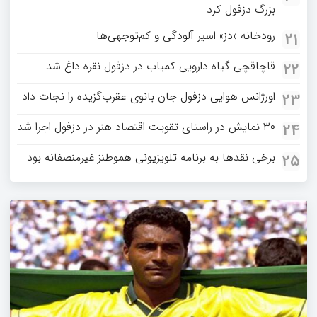
بزرگ دزفول کرد
رودخانه «دز» اسیر آلودگی و کم‌توجهی‌ها
21
قاچاقچی گیاه دارویی کمیاب در دزفول نقره داغ شد
22
اورژانس هوایی دزفول جان بانوی عقرب‌گزیده را نجات داد
23
۳۰ نمایش در راستای تقویت اقتصاد هنر در دزفول اجرا شد
24
برخی نقدها به برنامه تلویزیونی هموطنز غیرمنصفانه بود
25