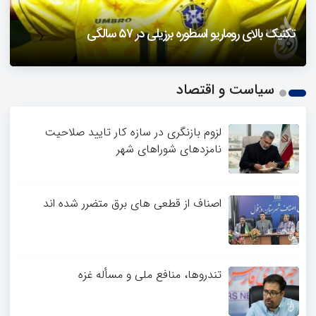
دزفول را باید دید
تکنیک بالای روماریو اسطوره برزیلی در ۵۷ سالگی
فیلمی از یک خواننده زن در توئیتر ضرغامی جنجالی شد
حمله تند مصطفی کواکبیان به مجری جنجالی صدا و سیما
1
سیاست و اقتصاد
2
3
4
لزوم بازنگری در سازه کار تایید صلاحیت
نامزدهای شوراهای شهر
اصناف از قطعی های برق متضرر شده اند
تندروها، منافع ملی و مسأله غزه