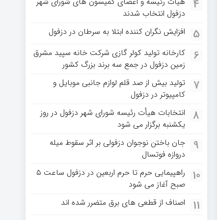
هیات رئیسه و اعضای کمیسون های شورای شهر
4
دزفول انتخاب شدند
افزایش نگران کننده ابتلا به سرطان در دزفول
5
کارخانه تولید کولر گازی شرکت خانه سپید مشرق
6
زمین دزفول در جمع سه برند بزرگ کشور
تولید بیش از صد قلم لوازم جانبی موبایل و
7
کامپیوتر در دزفول
انتخابات هیأت رئیسه شورای شهر دزفول در روز
8
یکشنبه برگزار می شود
جان باختن نوجوان دزفولی بر اثر سقوط میله
9
دروازه فوتسال
راهپیمایی حرم تا حرم اربعین در دزفول ساعت ۵
10
صبح آغاز می شود
اصناف از قطعی های برق متضرر شده اند
11