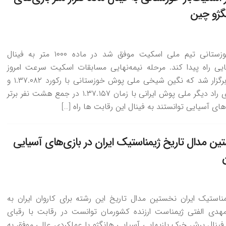
گژو چین
ملی پوش خوزستانی تیم ملی اسکیت موفق شد در ماده ۱۰۰۰ متر به فینال
ایی راه پیدا کند. مرحله نیمه‌نهایی مسابقات اسکیت سرعت امروز
(نهم مهرماه) برگزار شد که نگین شیخی ملی پوش خوزستانی با رکورد ۱.۳۷.۰۸۲ و
ملیکا منوچهری راد دیگر ملی پوش ایرانی با زمان ۱.۳۷.۱۵۷ در جمع هشت نفر برتر
زی های آسیایی توانستند به فینال این رقابت ها راه […]
 مدال تاریخ ژیمناستیک ایران در بازی‌های آسیایی
استیک ایران نخستین مدال تاریخ این رشته برای کاروان ایران به
 مهدی الفتی ژیمناست ارزنده کشورمان توانست در رقابت با رقبای
نال پرش خرک بازیهایی آسیایی هانگژو با عملکردی عالی موفق به