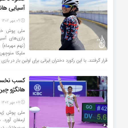
آسیایی هان
09 مهر 1402
بازی‌های آسی
قرار گرفتند. با این رکورد دختران ایرانی برای اولین بار در با
کسب نخستین
هانگژو چین
07 مهر 1402
ملی پوش ژیمن
ارمغان آورد.
سرسختش در فی