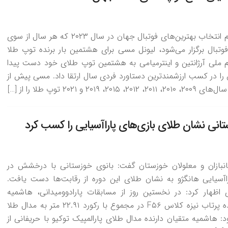
در پایان مراسم انتخاب بهترین‌های فوتبال جهان در سال ۲۰۲۳ که هر سال از سوی
تبال برگزار می‌شود، لیونل مسی برای هشتمین بار برنده توپ طلا
م ملی آرژانتین و اینترمیامی به هشتمین توپ طلای خود دست پیدا
را در کسب ارزشمندترین دستاورد فردی سال ارتقا داد. مسی پیش از
تانی نشان طلای بازی‌های پاراآسیایی را کسب کرد
نبازان و معلولان خوزستان گفت: بانوی خوزستانی با درخشش در
اآسیایی هانگژو به نشان طلای این دوره از رقابت‌ها دست یافت.
ی اظهار کرد: در نخستین روز از مسابقات پارادوومیدانی، هاشمیه
متقیان در ماده پرتاب نیزه کلاس F۵۶ در مجموع با رکورد ۲۲.۹۱ متر به مدال طلا
د: هاشمیه متقیان دارنده مدال طلای پارالمپیک توکیو با حریفانی از