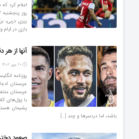
اعلام کرد که 
ریزی دربی، بر
بازی در ایام و
آنها از هر د
20 مهر 1402
روزنامه انگلی
عربستان ادعا
عربستان متنفرن
با پول‌های کلا
پشیمان هستند.
باشد، اما دردسرها و چند […]
صعود دختر ا