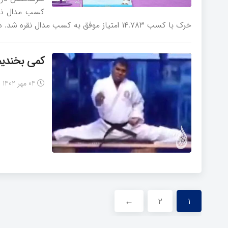
کسب مدال نقر
خرک با کسب ۱۴.۷۸۳ امتیاز موفق به کسب مدال نقره شد. در این رشته واتورا از ژاپن با کسب ۱۵.۱۶ امتیاز به نشان طلا […]
کمی بخندیم
04 مهر 1402
←
۲
۱