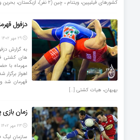
کشورهای فیلیپین، ویتنام ، چین (۲ نفر)، ازبکستان، بحرین و […]
دزفول قهرم
29 مهر 1402
اهواز برگزار 
قهرمان شد و
بهبهان، هیات کشتی […]
زمان بازی
23 مهر 1402
سازمان لیگ فو