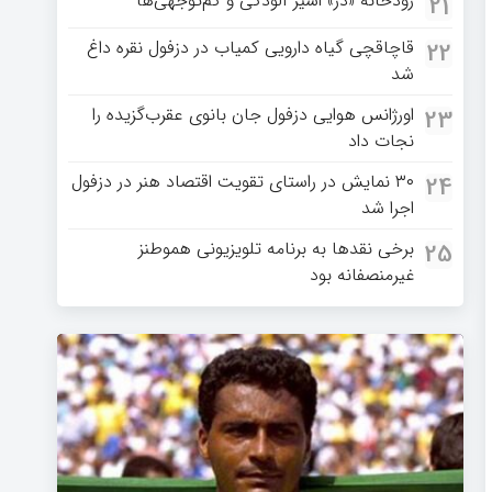
رودخانه «دز» اسیر آلودگی و کم‌توجهی‌ها
21
قاچاقچی گیاه دارویی کمیاب در دزفول نقره داغ
22
شد
اورژانس هوایی دزفول جان بانوی عقرب‌گزیده را
23
نجات داد
۳۰ نمایش در راستای تقویت اقتصاد هنر در دزفول
24
اجرا شد
برخی نقدها به برنامه تلویزیونی هموطنز
25
غیرمنصفانه بود