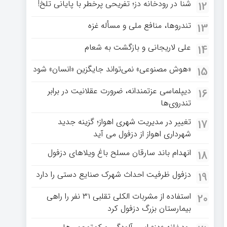
شنا در رودخانه دز؛ تفریحی پرخطر با پایانی تلخ!
12
تندروها، منافع ملی و مسأله غزه
13
علی لاریجانی و بازگشت به شعام
14
«هوش مصنوعی» نمی‌تواند جایگزین «انسان» شود
15
دیپلماسی عزتمندانه، ضرورت عقلانیت در برابر
16
تندروی‌ها
تغییر در مدیریت شهری اهواز؛ گزینه جدید
17
شهرداری اهواز از دزفول می آید
انهدام باند سارقان مسلح باغ‌ ویلاهای دزفول
18
دزفول ظرفیت احداث شهرک صنایع دستی را دارد
19
استفاده از مشربات الکلی تقلبی ۳۱ نفر را راهی
20
بیمارستان بزرگ دزفول کرد