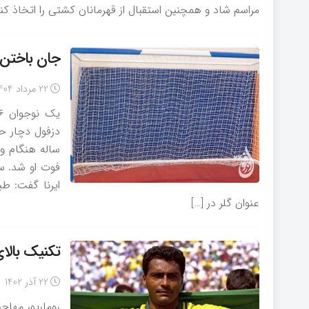
مراسم شاد و همچنین استقبال از قهرمانان کشتی را اتخاذ کن
جان باختن ن
22 مرداد 1404
ساله هنگام و
فوت او شد. سی
ایرنا گفت: ط
عنوان گلر در […]
تکنیک بالای ر
22 آذر 1402
روماریو، مهاجم