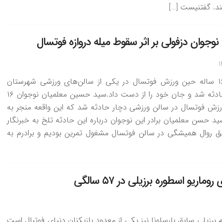
ند. گفتنیست […]
وجوان دزفولی بر اثر سقوط میله دروازه فوتسال
یک نوجوان ۱۶ ساله حین ورزش فوتسال در یکی از سالن‌های ورزشی شهرستان
دزفول دچار حادثه شد و جان خود را از دست داد.سید حسین معلمیان نوجوان ۱۶
رزش فوتسال در سالن ورزشی دچار حادثه شد که این واقعه منجر به
د حسن معلمیان برادر این نوجوان درباره این حادثه تلخ به خبرنگار
بق روال همیشگی در سالن فوتسال مشغول تمرین بودیم و برادرم به
وماریو اسطوره برزیلی در ۵۷ سالگی
 برزیلی سابق بارسلونا نیز یکی از معدود بازیکنان دنیای فوتبال است