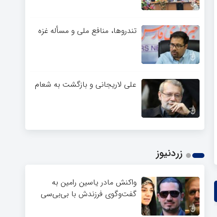
تندروها، منافع ملی و مسأله غزه
علی لاریجانی و بازگشت به شعام
زردنیوز
واکنش مادر یاسین رامین به
گفت‌وگوی فرزندش با بی‌بی‌سی