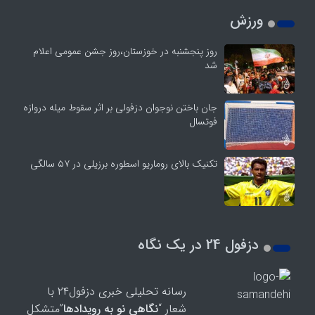
ورزش
روز پنجشنبه در خوزستان،روز جشن عمومی اعلام
شد
جان باختن نوجوان دزفولی بر اثر سقوط میله دروازه
فوتسال
تکنیک بالای روماریو اسطوره برزیلی در ۵۷ سالگی
دزفول 24 در یک نگاه
رسانه تحلیلی خبری دزفول۲۴ با
شعار “
نگاهی نو به رویدادها
”متشکل