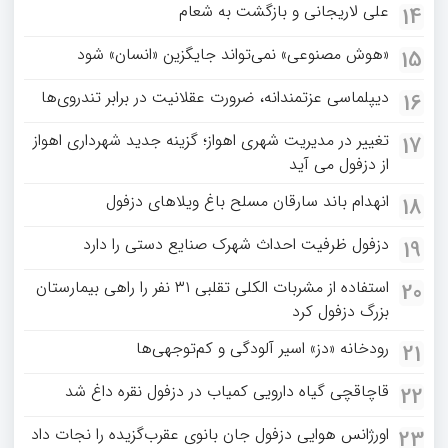
علی لاریجانی و بازگشت به شعام
14
«هوش مصنوعی» نمی‌تواند جایگزین «انسان» شود
15
دیپلماسی عزتمندانه، ضرورت عقلانیت در برابر تندروی‌ها
16
تغییر در مدیریت شهری اهواز؛ گزینه جدید شهرداری اهواز
17
از دزفول می آید
انهدام باند سارقان مسلح باغ‌ ویلاهای دزفول
18
دزفول ظرفیت احداث شهرک صنایع دستی را دارد
19
استفاده از مشربات الکلی تقلبی ۳۱ نفر را راهی بیمارستان
20
بزرگ دزفول کرد
رودخانه «دز» اسیر آلودگی و کم‌توجهی‌ها
21
قاچاقچی گیاه دارویی کمیاب در دزفول نقره داغ شد
22
اورژانس هوایی دزفول جان بانوی عقرب‌گزیده را نجات داد
23