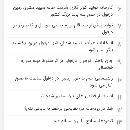
کارخانه تولید کولر گازی شرکت خانه سپید مشرق زمین
6
دزفول در جمع سه برند بزرگ کشور
تولید بیش از صد قلم لوازم جانبی موبایل و کامپیوتر در
7
دزفول
انتخابات هیأت رئیسه شورای شهر دزفول در روز یکشنبه
8
برگزار می شود
جان باختن نوجوان دزفولی بر اثر سقوط میله دروازه
9
فوتسال
راهپیمایی حرم تا حرم اربعین در دزفول ساعت ۵ صبح
10
آغاز می شود
اصناف از قطعی های برق متضرر شده اند
11
شنا در رودخانه دز؛ تفریحی پرخطر با پایانی تلخ!
12
تندروها، منافع ملی و مسأله غزه
13