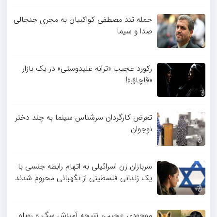
حمله تند مصطفی کواکبیان به مجری جنجالی
صدا و سیما
رکورد عجیب «ترانه علیدوستی» در یک بازار
«قاچاق»!
تعرض کارگردان سرشناس سینما به چند دختر
نوجوان
سربازان زن اسرائیلی به اتهام رابطه جنسی با
یک زندانی فلسطینی از نگهبانی محروم شدند
موجودی عجیب، نتیجه آمیزش سگ و روباه