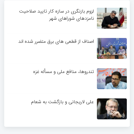
3
4
لزوم بازنگری در سازه کار تایید صلاحیت
نامزدهای شوراهای شهر
اصناف از قطعی های برق متضرر شده اند
تندروها، منافع ملی و مسأله غزه
علی لاریجانی و بازگشت به شعام