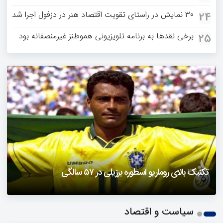
۳۰ نمایش در راستای تقویت اقتصاد هنر در دزفول اجرا شد
24
برخی نقدها به برنامه تلویزیونی هموطنز غیرمنصفانه بود
25
دزفول را باید دید
تکنیک بالای روماریو اسطوره برزیلی در ۵۷ سالگی
فیلمی از یک خواننده زن در توئیتر ضرغامی جنجالی شد
حمله تند مصطفی کواکبیان به مجری جنجالی صدا و سیما
1
سیاست و اقتصاد
2