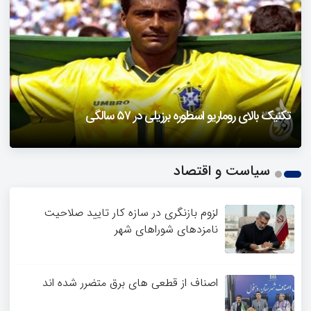
دزفول را باید دید
تکنیک بالای روماریو اسطوره برزیلی در ۵۷ سالگی
فیلمی از یک خواننده زن در توئیتر ضرغامی جنجالی شد
حمله تند مصطفی کواکبیان به مجری جنجالی صدا و سیما
1
سیاست و اقتصاد
2
3
4
لزوم بازنگری در سازه کار تایید صلاحیت
نامزدهای شوراهای شهر
اصناف از قطعی های برق متضرر شده اند