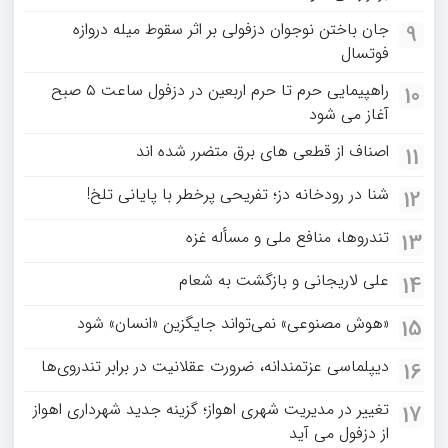
جان باختن نوجوان دزفولی بر اثر سقوط میله دروازه
9
فوتسال
راهپیمایی حرم تا حرم اربعین در دزفول ساعت ۵ صبح
10
آغاز می شود
اصناف از قطعی های برق متضرر شده اند
11
شنا در رودخانه دز؛ تفریحی پرخطر با پایانی تلخ!
12
تندروها، منافع ملی و مسأله غزه
13
علی لاریجانی و بازگشت به شعام
14
«هوش مصنوعی» نمی‌تواند جایگزین «انسان» شود
15
دیپلماسی عزتمندانه، ضرورت عقلانیت در برابر تندروی‌ها
16
تغییر در مدیریت شهری اهواز؛ گزینه جدید شهرداری اهواز
17
از دزفول می آید