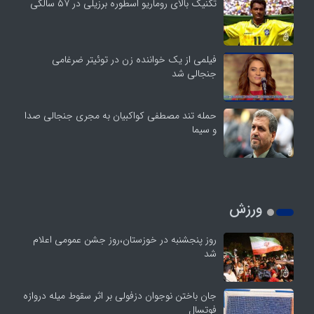
تکنیک بالای روماریو اسطوره برزیلی در ۵۷ سالگی
فیلمی از یک خواننده زن در توئیتر ضرغامی
جنجالی شد
حمله تند مصطفی کواکبیان به مجری جنجالی صدا
و سیما
ورزش
روز پنجشنبه در خوزستان،روز جشن عمومی اعلام
شد
جان باختن نوجوان دزفولی بر اثر سقوط میله دروازه
فوتسال