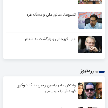
تندروها، منافع ملی و مسأله غزه
علی لاریجانی و بازگشت به شعام
زردنیوز
واکنش مادر یاسین رامین به گفت‌وگوی
فرزندش با بی‌بی‌سی