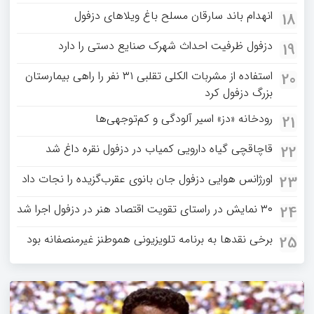
انهدام باند سارقان مسلح باغ‌ ویلاهای دزفول
18
دزفول ظرفیت احداث شهرک صنایع دستی را دارد
19
استفاده از مشربات الکلی تقلبی ۳۱ نفر را راهی بیمارستان
20
بزرگ دزفول کرد
رودخانه «دز» اسیر آلودگی و کم‌توجهی‌ها
21
قاچاقچی گیاه دارویی کمیاب در دزفول نقره داغ شد
22
اورژانس هوایی دزفول جان بانوی عقرب‌گزیده را نجات داد
23
۳۰ نمایش در راستای تقویت اقتصاد هنر در دزفول اجرا شد
24
برخی نقدها به برنامه تلویزیونی هموطنز غیرمنصفانه بود
25