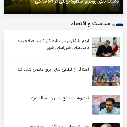
دزفول را باید دید
تکنیک بالای روماریو اسطوره برزیلی در ۵۷ سالگی
فیلمی از یک خواننده زن در توئیتر ضرغامی جنجالی شد
حمله تند مصطفی کواکبیان به مجری جنجالی صدا و سیما
1
سیاست و اقتصاد
2
3
4
لزوم بازنگری در سازه کار تایید صلاحیت
نامزدهای شوراهای شهر
اصناف از قطعی های برق متضرر شده اند
تندروها، منافع ملی و مسأله غزه
علی لاریجانی و بازگشت به شعام