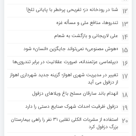
شنا در رودخانه دز؛ تفریحی پرخطر با پایانی تلخ!
12
تندروها، منافع ملی و مسأله غزه
13
علی لاریجانی و بازگشت به شعام
14
«هوش مصنوعی» نمی‌تواند جایگزین «انسان» شود
15
دیپلماسی عزتمندانه، ضرورت عقلانیت در برابر تندروی‌ها
16
تغییر در مدیریت شهری اهواز؛ گزینه جدید شهرداری اهواز
17
از دزفول می آید
انهدام باند سارقان مسلح باغ‌ ویلاهای دزفول
18
دزفول ظرفیت احداث شهرک صنایع دستی را دارد
19
استفاده از مشربات الکلی تقلبی ۳۱ نفر را راهی بیمارستان
20
بزرگ دزفول کرد