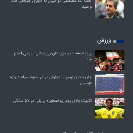
حمله تند مصطفی کواکبیان به مجری جنجالی صدا
و سیما
ورزش
روز پنجشنبه در خوزستان،روز جشن عمومی اعلام
شد
جان باختن نوجوان دزفولی بر اثر سقوط میله دروازه
فوتسال
تکنیک بالای روماریو اسطوره برزیلی در ۵۷ سالگی