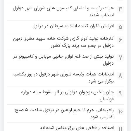
هیات رئیسه و اعضای کمیسون های شورای شهر دزفول
4
انتخاب شدند
افزایش نگران کننده ابتلا به سرطان در دزفول
5
کارخانه تولید کولر گازی شرکت خانه سپید مشرق زمین
6
دزفول در جمع سه برند بزرگ کشور
تولید بیش از صد قلم لوازم جانبی موبایل و کامپیوتر در
7
دزفول
انتخابات هیأت رئیسه شورای شهر دزفول در روز یکشنبه
8
برگزار می شود
جان باختن نوجوان دزفولی بر اثر سقوط میله دروازه
9
فوتسال
راهپیمایی حرم تا حرم اربعین در دزفول ساعت ۵ صبح
10
آغاز می شود
اصناف از قطعی های برق متضرر شده اند
11