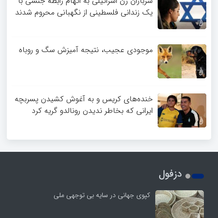
سربازان زن اسرائیلی به اتهام رابطه جنسی با
یک زندانی فلسطینی از نگهبانی محروم شدند
موجودی عجیب، نتیجه آمیزش سگ و روباه
خنده‌های کریس و به آغوش کشیدن پسربچه
ایرانی که بخاطر ندیدن رونالدو گریه کرد
دزفول
کپوی جهانی در سایه بی توجهی ملی