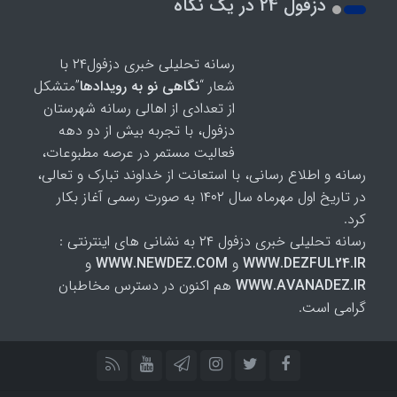
دزفول 24 در یک نگاه
رسانه تحلیلی خبری دزفول۲۴ با
شعار “
نگاهی نو به رویدادها
”متشکل
از تعدادی از اهالی رسانه شهرستان دزفول، با تجربه بیش از
دو دهه فعالیت مستمر در عرصه مطبوعات، رسانه و اطلاع
رسانی، با استعانت از خداوند تبارک و تعالی، در تاریخ اول
مهرماه سال ۱۴۰۲ به صورت رسمی آغاز بکار کرد.
رسانه تحلیلی خبری دزفول ۲۴ به نشانی های اینترنتی :
WWW.DEZFUL24.IR
و
WWW.NEWDEZ.COM
و
WWW.AVANADEZ.IR
هم اکنون در دسترس مخاطبان
گرامی است.
تمام حقوق مادی و معنوی این رسانه محفوظ، و استفاده از مطالب با ذکر
منبع بلامانع است.