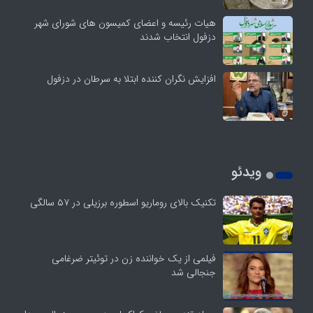
هیات رئیسه و اعضای کمیسون های شورای شهر
دزفول انتخاب شدند
افزایش نگران کننده ابتلا به سرطان در دزفول
ویدئو
تکنیک بالای روماریو اسطوره برزیلی در ۵۷ سالگی
فیلمی از یک خواننده زن در توئیتر ضرغامی
جنجالی شد