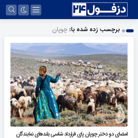
برچسب زده شده با:
چوپان
امضای دو دختر چوپان پای قرارداد شاسی بلندهای نمایندگان