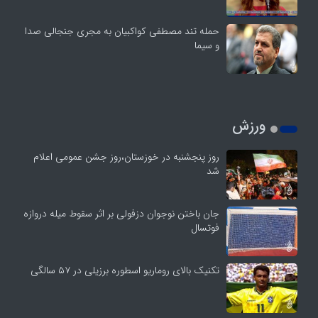
حمله تند مصطفی کواکبیان به مجری جنجالی صدا
و سیما
ورزش
روز پنجشنبه در خوزستان،روز جشن عمومی اعلام
شد
جان باختن نوجوان دزفولی بر اثر سقوط میله دروازه
فوتسال
تکنیک بالای روماریو اسطوره برزیلی در ۵۷ سالگی