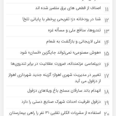
اصناف از قطعی های برق متضرر شده اند
11
شنا در رودخانه دز؛ تفریحی پرخطر با پایانی تلخ!
12
تندروها، منافع ملی و مسأله غزه
13
علی لاریجانی و بازگشت به شعام
14
«هوش مصنوعی» نمی‌تواند جایگزین «انسان» شود
15
دیپلماسی عزتمندانه، ضرورت عقلانیت در برابر تندروی‌ها
16
تغییر در مدیریت شهری اهواز؛ گزینه جدید شهرداری اهواز
17
از دزفول می آید
انهدام باند سارقان مسلح باغ‌ ویلاهای دزفول
18
دزفول ظرفیت احداث شهرک صنایع دستی را دارد
19
استفاده از مشربات الکلی تقلبی ۳۱ نفر را راهی بیمارستان
20