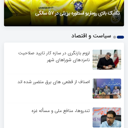
دزفول را باید دید
تکنیک بالای روماریو اسطوره برزیلی در ۵۷ سالگی
فیلمی از یک خواننده زن در توئیتر ضرغامی جنجالی شد
حمله تند مصطفی کواکبیان به مجری جنجالی صدا و سیما
1
سیاست و اقتصاد
2
3
4
لزوم بازنگری در سازه کار تایید صلاحیت
نامزدهای شوراهای شهر
اصناف از قطعی های برق متضرر شده اند
تندروها، منافع ملی و مسأله غزه