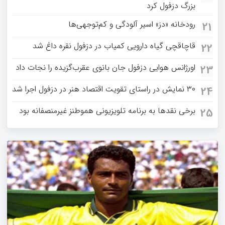
بزرگ دزفول کرد
رودخانه «دز» اسیر آلودگی و کم‌توجهی‌ها
21
قاچاقچی گیاه دارویی کمیاب در دزفول نقره داغ شد
22
اورژانس هوایی دزفول جان بانوی عقرب‌گزیده را نجات داد
23
۳۰ نمایش در راستای تقویت اقتصاد هنر در دزفول اجرا شد
24
برخی نقدها به برنامه تلویزیونی هموطنز غیرمنصفانه بود
25