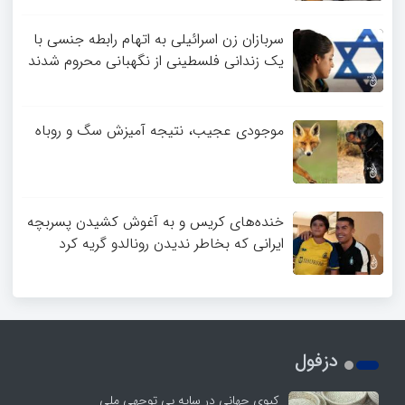
سربازان زن اسرائیلی به اتهام رابطه جنسی با
یک زندانی فلسطینی از نگهبانی محروم شدند
موجودی عجیب، نتیجه آمیزش سگ و روباه
خنده‌های کریس و به آغوش کشیدن پسربچه
ایرانی که بخاطر ندیدن رونالدو گریه کرد
دزفول
کپوی جهانی در سایه بی توجهی ملی