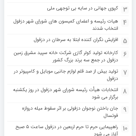
کپوی جهانی در سایه بی توجهی ملی
3
هیات رئیسه و اعضای کمیسون های شورای شهر دزفول
4
انتخاب شدند
افزایش نگران کننده ابتلا به سرطان در دزفول
5
کارخانه تولید کولر گازی شرکت خانه سپید مشرق زمین
6
دزفول در جمع سه برند بزرگ کشور
تولید بیش از صد قلم لوازم جانبی موبایل و کامپیوتر در
7
دزفول
انتخابات هیأت رئیسه شورای شهر دزفول در روز یکشنبه
8
برگزار می شود
جان باختن نوجوان دزفولی بر اثر سقوط میله دروازه
9
فوتسال
راهپیمایی حرم تا حرم اربعین در دزفول ساعت ۵ صبح
10
آغاز می شود