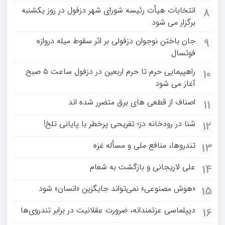
انتخابات هیأت رئیسه شورای شهر دزفول در روز یکشنبه
8
برگزار می شود
جان باختن نوجوان دزفولی بر اثر سقوط میله دروازه
9
فوتسال
راهپیمایی حرم تا حرم اربعین در دزفول ساعت ۵ صبح
10
آغاز می شود
اصناف از قطعی های برق متضرر شده اند
11
شنا در رودخانه دز؛ تفریحی پرخطر با پایانی تلخ!
12
تندروها، منافع ملی و مسأله غزه
13
علی لاریجانی و بازگشت به شعام
14
«هوش مصنوعی» نمی‌تواند جایگزین «انسان» شود
15
دیپلماسی عزتمندانه، ضرورت عقلانیت در برابر تندروی‌ها
16