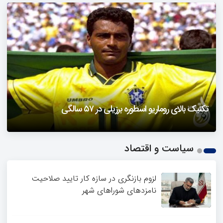
دزفول را باید دید
تکنیک بالای روماریو اسطوره برزیلی در ۵۷ سالگی
فیلمی از یک خواننده زن در توئیتر ضرغامی جنجالی شد
حمله تند مصطفی کواکبیان به مجری جنجالی صدا و سیما
1
سیاست و اقتصاد
2
3
4
لزوم بازنگری در سازه کار تایید صلاحیت
نامزدهای شوراهای شهر