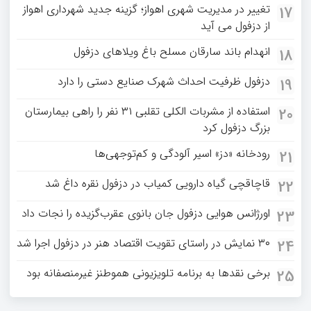
تغییر در مدیریت شهری اهواز؛ گزینه جدید شهرداری اهواز
17
از دزفول می آید
انهدام باند سارقان مسلح باغ‌ ویلاهای دزفول
18
دزفول ظرفیت احداث شهرک صنایع دستی را دارد
19
استفاده از مشربات الکلی تقلبی ۳۱ نفر را راهی بیمارستان
20
بزرگ دزفول کرد
رودخانه «دز» اسیر آلودگی و کم‌توجهی‌ها
21
قاچاقچی گیاه دارویی کمیاب در دزفول نقره داغ شد
22
اورژانس هوایی دزفول جان بانوی عقرب‌گزیده را نجات داد
23
۳۰ نمایش در راستای تقویت اقتصاد هنر در دزفول اجرا شد
24
برخی نقدها به برنامه تلویزیونی هموطنز غیرمنصفانه بود
25