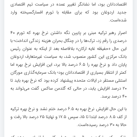
اقتصاددانان بود، اما نشانگر تغییر عمده در سیاست تیم اقتصادی
جدید اردوغان بود که برای مقابله با تورم افسارگسیخته وارد
شده‌است.
اصرار رهبر ترکیه مبنی بر پایین نگه داشتن نرخ بهره که تورم ۴۰
درصدی را رقم زد، ترک‌ها را در چنگال بحران هزینه زندگی انداخت؛ با
این حال «حفیظه غایه ارکان» بلافاصله بعد از اینکه به عنوان رئیس
بانک مرکزی این کشور منصوب شد، به سیاست غیرمتعارف اردوغان
پایان داد و نرخ بهره را ۶.۵ درصد بالا برد، این افزایش نرخ بهره اما
کمتر از انتظار بسیاری از اقتصاددانان بود؛ بانک سرمایه‌گذاری مورگان
استنلی مستقر در ایالات متحده پیشنهاد کرده بود که نرخ بهره باید تا
۲۰ درصد افزایش یابد، در حالی که گلدمن ساکس گفت می‌تواند به
۴۰ درصد برسد.
با این حال افزایش نرخ بهره به ۶.۵ درصد ختم نشد و نرخ بهره ترکیه
از کف ۸.۵ درصد ابتدا تا ۱۵، سپس ۱۷.۵ و نهایتا ۲۵ درصد بالا رفت و
حالا به ۳۰ درصد رسیده‌است‌.