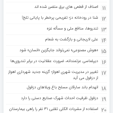
اصناف از قطعی های برق متضرر شده اند
11
شنا در رودخانه دز؛ تفریحی پرخطر با پایانی تلخ!
12
تندروها، منافع ملی و مسأله غزه
13
علی لاریجانی و بازگشت به شعام
14
«هوش مصنوعی» نمی‌تواند جایگزین «انسان» شود
15
دیپلماسی عزتمندانه، ضرورت عقلانیت در برابر تندروی‌ها
16
تغییر در مدیریت شهری اهواز؛ گزینه جدید شهرداری اهواز
17
از دزفول می آید
انهدام باند سارقان مسلح باغ‌ ویلاهای دزفول
18
دزفول ظرفیت احداث شهرک صنایع دستی را دارد
19
استفاده از مشربات الکلی تقلبی ۳۱ نفر را راهی بیمارستان
20