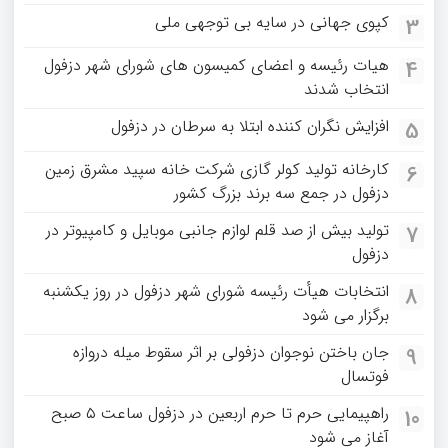
کپوی جهانی در سایه بی توجهی ملی
3
هیات رئیسه و اعضای کمیسون های شورای شهر دزفول
4
انتخاب شدند
افزایش نگران کننده ابتلا به سرطان در دزفول
5
کارخانه تولید کولر گازی شرکت خانه سپید مشرق زمین
6
دزفول در جمع سه برند بزرگ کشور
تولید بیش از صد قلم لوازم جانبی موبایل و کامپیوتر در
7
دزفول
انتخابات هیأت رئیسه شورای شهر دزفول در روز یکشنبه
8
برگزار می شود
جان باختن نوجوان دزفولی بر اثر سقوط میله دروازه
9
فوتسال
راهپیمایی حرم تا حرم اربعین در دزفول ساعت ۵ صبح
10
آغاز می شود