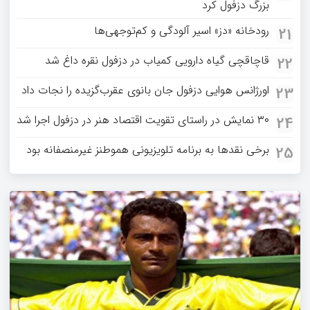
بزرگ دزفول کرد
رودخانه «دز» اسیر آلودگی و کم‌توجهی‌ها
21
قاچاقچی گیاه دارویی کمیاب در دزفول نقره داغ شد
22
اورژانس هوایی دزفول جان بانوی عقرب‌گزیده را نجات داد
23
۳۰ نمایش در راستای تقویت اقتصاد هنر در دزفول اجرا شد
24
برخی نقدها به برنامه تلویزیونی هموطنز غیرمنصفانه بود
25