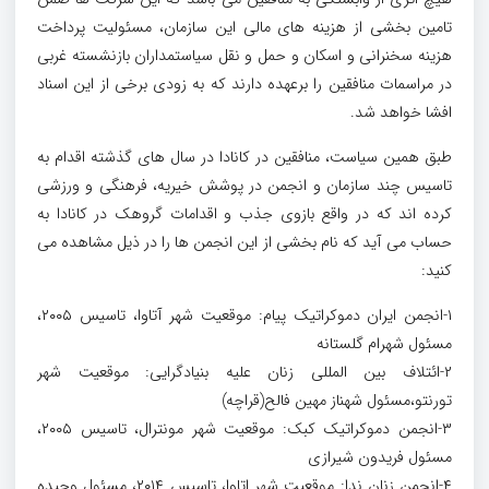
تامین بخشی از هزینه های مالی این سازمان، مسئولیت پرداخت
هزینه سخنرانی و اسکان و حمل و نقل سیاستمداران بازنشسته غربی
در مراسمات منافقین را برعهده دارند که به زودی برخی از این اسناد
افشا خواهد شد.
طبق همین سیاست، منافقین در کانادا در سال های گذشته اقدام به
تاسیس چند سازمان و انجمن در پوشش خیریه، فرهنگی و ورزشی
کرده اند که در واقع بازوی جذب و اقدامات گروهک در کانادا به
حساب می آید که نام بخشی از این انجمن ها را در ذیل مشاهده می
کنید:
۱-انجمن ایران دموکراتیک پیام: موقعیت شهر آتاوا، تاسیس ۲۰۰۵،
مسئول شهرام گلستانه
۲-ائتلاف بین المللی زنان علیه بنیادگرایی: موقعیت شهر
تورنتو،مسئول شهناز مهین فالح(قراچه)
۳-انجمن دموکراتیک کبک: موقعیت شهر مونترال، تاسیس ۲۰۰۵،
مسئول فریدون شیرازی
۴-انجمن زنان ندا: موقعیت شهر اتاوا، تاسیس ۲۰۱۴، مسئول وحیده