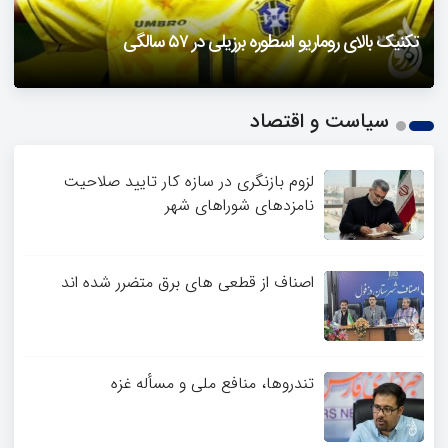
دزفول را باید دید
تکنیک بالای روماریو اسطوره برزیلی در ۵۷ سالگی
فیلمی از یک خواننده زن در توئیتر ضرغامی جنجالی شد
حمله تند مصطفی کواکبیان به مجری جنجالی صدا و سیما
1
سیاست و اقتصاد
2
3
4
لزوم بازنگری در سازه کار تایید صلاحیت
نامزدهای شوراهای شهر
اصناف از قطعی های برق متضرر شده اند
تندروها، منافع ملی و مسأله غزه