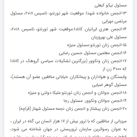
مسئول نیکو کبعلی
۱۳-انجمن خانواده شهدا: موقعیت شهر تورنتو، تاسیس ۲۰۱۸، مسئول
مرتضی مهرابی
۱۴-انجمن هنری ایرانیان کانادا:موقعیت شهر تورنتو، تاسیس ۲۰۱۸،
مسئول علی بهروزیان
۱۵-انجمن زنان تورنتو:مسئول منیژه
۱۶-انجمن معلمین:مسئول حسین رضایی
۱۷-انجمن زنان ونکوور (بزرگترین تشکیلات سیاسی گروهک در کانادا
که ۳۰۰۰ زن از
وابستگان و هواداران و پیمانکاران خیابانی منافقین عضو آن هستند)،
مسئول گوهر ضیایی
۱۸-انجمن جوانان و انجمن زنان تورنتو:ملیکا دولتی و منیژه
۱۹-انجمن جوانان ونکوور: مسئول رجا
۲۰-انجمن زنان پیشتاز و انجمن زنان نجمه:مسئول شهناز (قراچه)
میزبانی از منافقین که با ترور بیش از ۱۷ هزار انسان بی گناه در ایران ،
به عنوان رسواترین سازمان تروریستی در جهان شناخته می شود،