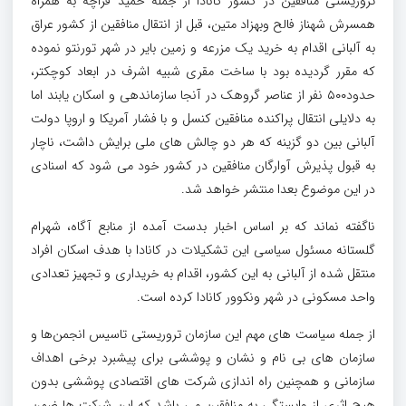
تروریستی منافقین در کشور کانادا از جمله حمید قراچه به همراه
همسرش شهناز فالح وبهزاد متین، قبل از انتقال منافقین از کشور عراق
به آلبانی اقدام به خرید یک مزرعه و زمین بایر در شهر تورنتو نموده
که مقرر گردیده بود با ساخت مقری شبیه اشرف در ابعاد کوچکتر،
حدود۵۰۰ نفر از عناصر گروهک در آنجا سازماندهی و اسکان یابند اما
به دلایلی انتقال پراکنده منافقین کنسل و با فشار آمریکا و اروپا دولت
آلبانی بین دو گزینه که هر دو چالش های ملی برایش داشت، ناچار
به قبول پذیرش آوارگان منافقین در کشور خود می شود که اسنادی
در این موضوع بعدا منتشر خواهد شد.
ناگفته نماند که بر اساس اخبار بدست آمده از منابع آگاه، شهرام
گلستانه مسئول سیاسی این تشکیلات در کانادا با هدف اسکان افراد
منتقل شده از آلبانی به این کشور، اقدام به خریداری و تجهیز تعدادی
واحد مسکونی در شهر ونکوور کانادا کرده است.
از جمله سیاست های مهم این سازمان تروریستی تاسیس انجمن‌ها و
سازمان های بی نام و نشان و پوششی برای پیشبرد برخی اهداف
سازمانی و همچنین راه اندازی شرکت های اقتصادی پوششی بدون
هیچ اثری از وابستگی به منافقین می باشد که این شرکت ها ضمن