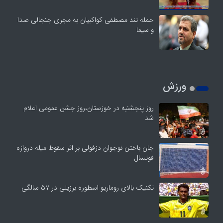
حمله تند مصطفی کواکبیان به مجری جنجالی صدا
و سیما
ورزش
روز پنجشنبه در خوزستان،روز جشن عمومی اعلام
شد
جان باختن نوجوان دزفولی بر اثر سقوط میله دروازه
فوتسال
تکنیک بالای روماریو اسطوره برزیلی در ۵۷ سالگی