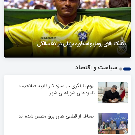
دزفول را باید دید
تکنیک بالای روماریو اسطوره برزیلی در ۵۷ سالگی
فیلمی از یک خواننده زن در توئیتر ضرغامی جنجالی شد
حمله تند مصطفی کواکبیان به مجری جنجالی صدا و سیما
1
سیاست و اقتصاد
2
3
4
لزوم بازنگری در سازه کار تایید صلاحیت
نامزدهای شوراهای شهر
اصناف از قطعی های برق متضرر شده اند