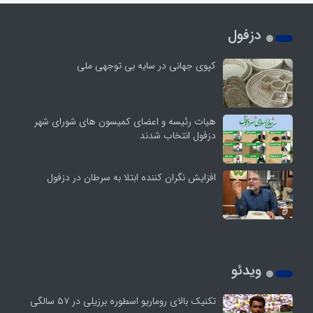
دزفول
کپوی جهانی در سایه بی توجهی ملی
هیات رئیسه و اعضای کمیسون های شورای شهر
دزفول انتخاب شدند
افزایش نگران کننده ابتلا به سرطان در دزفول
ویدئو
تکنیک بالای روماریو اسطوره برزیلی در ۵۷ سالگی