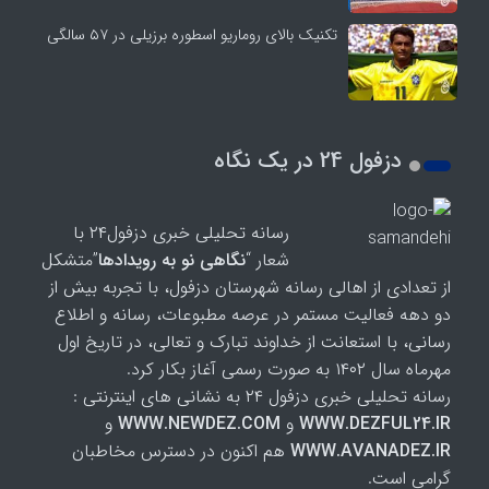
تکنیک بالای روماریو اسطوره برزیلی در ۵۷ سالگی
دزفول 24 در یک نگاه
رسانه تحلیلی خبری دزفول۲۴ با
شعار “
نگاهی نو به رویدادها
”متشکل
از تعدادی از اهالی رسانه شهرستان دزفول، با تجربه بیش از
دو دهه فعالیت مستمر در عرصه مطبوعات، رسانه و اطلاع
رسانی، با استعانت از خداوند تبارک و تعالی، در تاریخ اول
مهرماه سال ۱۴۰۲ به صورت رسمی آغاز بکار کرد.
رسانه تحلیلی خبری دزفول ۲۴ به نشانی های اینترنتی :
WWW.DEZFUL24.IR
و
WWW.NEWDEZ.COM
و
WWW.AVANADEZ.IR
هم اکنون در دسترس مخاطبان
گرامی است.