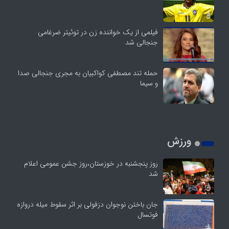
فیلمی از یک خواننده زن در توئیتر ضرغامی
جنجالی شد
حمله تند مصطفی کواکبیان به مجری جنجالی صدا
و سیما
ورزش
روز پنجشنبه در خوزستان،روز جشن عمومی اعلام
شد
جان باختن نوجوان دزفولی بر اثر سقوط میله دروازه
فوتسال