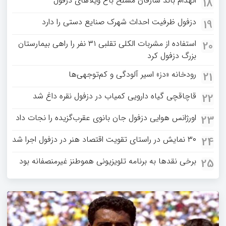
انهدام باند سارقان مسلح باغ‌ ویلاهای دزفول
18
دزفول ظرفیت احداث شهرک صنایع دستی را دارد
19
استفاده از مشربات الکلی تقلبی ۳۱ نفر را راهی بیمارستان
20
بزرگ دزفول کرد
رودخانه «دز» اسیر آلودگی و کم‌توجهی‌ها
21
قاچاقچی گیاه دارویی کمیاب در دزفول نقره داغ شد
22
اورژانس هوایی دزفول جان بانوی عقرب‌گزیده را نجات داد
23
۳۰ نمایش در راستای تقویت اقتصاد هنر در دزفول اجرا شد
24
برخی نقدها به برنامه تلویزیونی هموطنز غیرمنصفانه بود
25