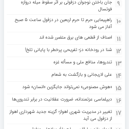
جان باختن نوجوان دزفولی بر اثر سقوط میله دروازه
9
فوتسال
راهپیمایی حرم تا حرم اربعین در دزفول ساعت ۵ صبح
10
آغاز می شود
اصناف از قطعی های برق متضرر شده اند
11
شنا در رودخانه دز؛ تفریحی پرخطر با پایانی تلخ!
12
تندروها، منافع ملی و مسأله غزه
13
علی لاریجانی و بازگشت به شعام
14
«هوش مصنوعی» نمی‌تواند جایگزین «انسان» شود
15
دیپلماسی عزتمندانه، ضرورت عقلانیت در برابر تندروی‌ها
16
تغییر در مدیریت شهری اهواز؛ گزینه جدید شهرداری اهواز
17
از دزفول می آید