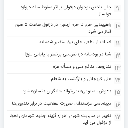
جان باختن نوجوان دزفولی بر اثر سقوط میله دروازه
9
فوتسال
راهپیمایی حرم تا حرم اربعین در دزفول ساعت ۵ صبح
10
آغاز می شود
اصناف از قطعی های برق متضرر شده اند
11
شنا در رودخانه دز؛ تفریحی پرخطر با پایانی تلخ!
12
تندروها، منافع ملی و مسأله غزه
13
علی لاریجانی و بازگشت به شعام
14
«هوش مصنوعی» نمی‌تواند جایگزین «انسان» شود
15
دیپلماسی عزتمندانه، ضرورت عقلانیت در برابر تندروی‌ها
16
تغییر در مدیریت شهری اهواز؛ گزینه جدید شهرداری اهواز
17
از دزفول می آید