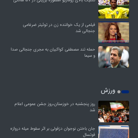
تکنیک بالای روماریو اسطوره برزیلی در ۵۷ سالگی
فیلمی از یک خواننده زن در توئیتر ضرغامی
جنجالی شد
حمله تند مصطفی کواکبیان به مجری جنجالی صدا
و سیما
ورزش
روز پنجشنبه در خوزستان،روز جشن عمومی اعلام
شد
جان باختن نوجوان دزفولی بر اثر سقوط میله دروازه
فوتسال