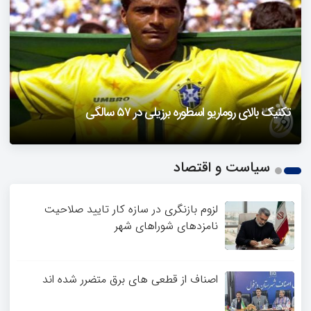
دزفول را باید دید
تکنیک بالای روماریو اسطوره برزیلی در ۵۷ سالگی
فیلمی از یک خواننده زن در توئیتر ضرغامی جنجالی شد
حمله تند مصطفی کواکبیان به مجری جنجالی صدا و سیما
1
سیاست و اقتصاد
2
3
4
لزوم بازنگری در سازه کار تایید صلاحیت
نامزدهای شوراهای شهر
اصناف از قطعی های برق متضرر شده اند