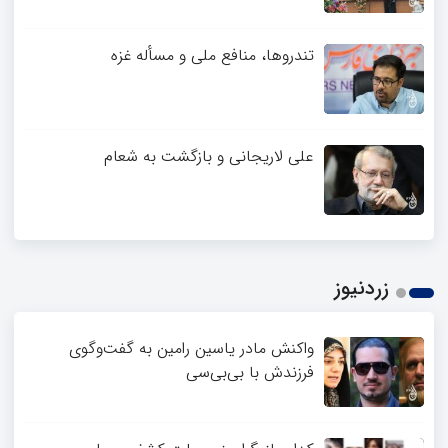
تندروها، منافع ملی و مسأله غزه
علی لاریجانی و بازگشت به شعام
زردنیوز
واکنش مادر یاسین رامین به گفت‌وگوی
فرزندش با بی‌بی‌سی