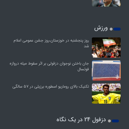
ورزش
روز پنجشنبه در خوزستان،روز جشن عمومی اعلام
شد
جان باختن نوجوان دزفولی بر اثر سقوط میله دروازه
فوتسال
تکنیک بالای روماریو اسطوره برزیلی در ۵۷ سالگی
دزفول 24 در یک نگاه