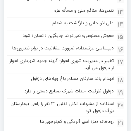
تندروها، منافع ملی و مسأله غزه
13
علی لاریجانی و بازگشت به شعام
14
«هوش مصنوعی» نمی‌تواند جایگزین «انسان» شود
15
دیپلماسی عزتمندانه، ضرورت عقلانیت در برابر تندروی‌ها
16
تغییر در مدیریت شهری اهواز؛ گزینه جدید شهرداری اهواز
17
از دزفول می آید
انهدام باند سارقان مسلح باغ‌ ویلاهای دزفول
18
دزفول ظرفیت احداث شهرک صنایع دستی را دارد
19
استفاده از مشربات الکلی تقلبی ۳۱ نفر را راهی بیمارستان
20
بزرگ دزفول کرد
رودخانه «دز» اسیر آلودگی و کم‌توجهی‌ها
21