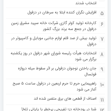
انتخاب شدند
افزایش نگران کننده ابتلا به سرطان در دزفول
5
کارخانه تولید کولر گازی شرکت خانه سپید مشرق زمین
6
دزفول در جمع سه برند بزرگ کشور
تولید بیش از صد قلم لوازم جانبی موبایل و کامپیوتر در
7
دزفول
انتخابات هیأت رئیسه شورای شهر دزفول در روز یکشنبه
8
برگزار می شود
جان باختن نوجوان دزفولی بر اثر سقوط میله دروازه
9
فوتسال
راهپیمایی حرم تا حرم اربعین در دزفول ساعت ۵ صبح
10
آغاز می شود
اصناف از قطعی های برق متضرر شده اند
11
شنا در رودخانه دز؛ تفریحی پرخطر با پایانی تلخ!
12