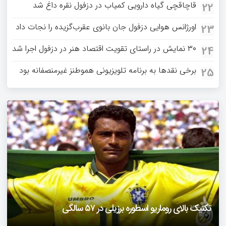
قاچاقچی گیاه دارویی کمیاب در دزفول نقره داغ شد
22
اورژانس هوایی دزفول جان بانوی عقرب‌گزیده را نجات داد
23
۳۰ نمایش در راستای تقویت اقتصاد هنر در دزفول اجرا شد
24
برخی نقدها به برنامه تلویزیونی هموطنز غیرمنصفانه بود
25
دزفول را باید دید
تکنیک بالای روماریو اسطوره برزیلی در ۵۷ سالگی
فیلمی از یک خواننده زن در توئیتر ضرغامی جنجالی شد
حمله تند مصطفی کواکبیان به مجری جنجالی صدا و سیما