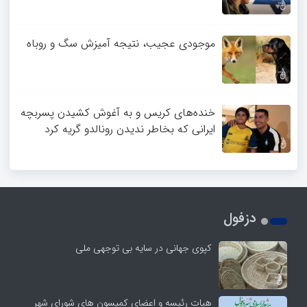
موجودی عجیب، نتیجه آمیزش سگ و روباه
خنده‌های کریس و به آغوش کشیدن پسربچه
ایرانی که بخاطر ندیدن رونالدو گریه کرد
دزفول
کپوی جهانی در سایه بی توجهی ملی
هیات رئیسه و اعضای کمیسون های شورای شهر