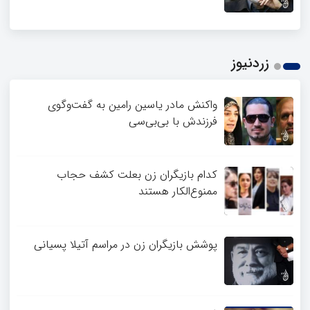
زردنیوز
واکنش مادر یاسین رامین به گفت‌وگوی
فرزندش با بی‌بی‌سی
کدام بازیگران زن بعلت کشف حجاب
ممنوع‌الکار هستند
پوشش بازیگران زن در مراسم آتیلا پسیانی