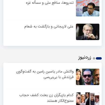
تندروها، منافع ملی و مسأله غزه
علی لاریجانی و بازگشت به شعام
زردنیوز
واکنش مادر یاسین رامین به گفت‌وگوی
فرزندش با بی‌بی‌سی
کدام بازیگران زن بعلت کشف حجاب
ممنوع‌الکار هستند