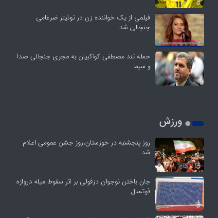
فیلمی از یک خواننده زن در توئیتر ضرغامی
جنجالی شد
حمله تند مصطفی کواکبیان به مجری جنجالی صدا
و سیما
ورزش
روز پنجشنبه در خوزستان،روز جشن عمومی اعلام
شد
جان باختن نوجوان دزفولی بر اثر سقوط میله دروازه
فوتسال