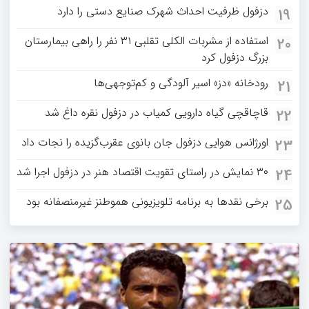
دزفول ظرفیت احداث شهرک صنایع دستی را دارد
19
استفاده از مشربات الکلی تقلبی ۳۱ نفر را راهی بیمارستان
20
بزرگ دزفول کرد
رودخانه «دز» اسیر آلودگی و کم‌توجهی‌ها
21
قاچاقچی گیاه دارویی کمیاب در دزفول نقره داغ شد
22
اورژانس هوایی دزفول جان بانوی عقرب‌گزیده را نجات داد
23
۳۰ نمایش در راستای تقویت اقتصاد هنر در دزفول اجرا شد
24
برخی نقدها به برنامه تلویزیونی هموطنز غیرمنصفانه بود
25