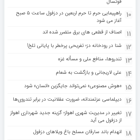
فوتسال
راهپیمایی حرم تا حرم اربعین در دزفول ساعت ۵ صبح
10
آغاز می شود
اصناف از قطعی های برق متضرر شده اند
11
شنا در رودخانه دز؛ تفریحی پرخطر با پایانی تلخ!
12
تندروها، منافع ملی و مسأله غزه
13
علی لاریجانی و بازگشت به شعام
14
«هوش مصنوعی» نمی‌تواند جایگزین «انسان» شود
15
دیپلماسی عزتمندانه، ضرورت عقلانیت در برابر تندروی‌ها
16
تغییر در مدیریت شهری اهواز؛ گزینه جدید شهرداری اهواز
17
از دزفول می آید
انهدام باند سارقان مسلح باغ‌ ویلاهای دزفول
18