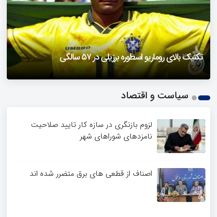
دزفول را باید دید
تکنیک بالای روماریو اسطوره برزیلی در ۵۷ سالگی
فیلمی از یک خواننده زن در توئیتر ضرغامی جنجالی شد
حمله تند مصطفی کواکبیان به مجری جنجالی صدا و سیما
1
سیاست و اقتصاد
2
3
4
لزوم بازنگری در سازه کار تایید صلاحیت
نامزدهای شوراهای شهر
اصناف از قطعی های برق متضرر شده اند