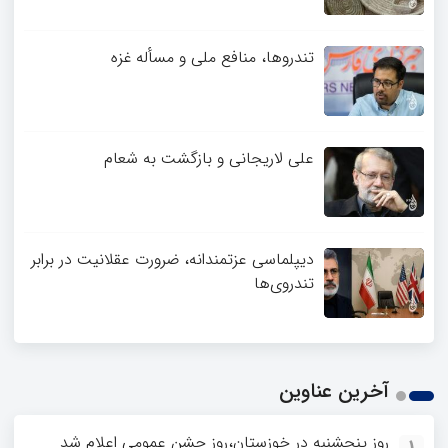
تندروها، منافع ملی و مسأله غزه
علی لاریجانی و بازگشت به شعام
دیپلماسی عزتمندانه، ضرورت عقلانیت در برابر
تندروی‌ها
آخرین عناوین
روز پنجشنبه در خوزستان،روز جشن عمومی اعلام شد
1