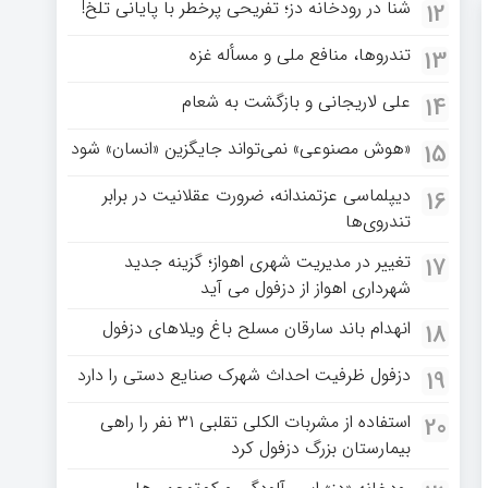
شنا در رودخانه دز؛ تفریحی پرخطر با پایانی تلخ!
12
تندروها، منافع ملی و مسأله غزه
13
علی لاریجانی و بازگشت به شعام
14
«هوش مصنوعی» نمی‌تواند جایگزین «انسان» شود
15
دیپلماسی عزتمندانه، ضرورت عقلانیت در برابر
16
تندروی‌ها
تغییر در مدیریت شهری اهواز؛ گزینه جدید
17
شهرداری اهواز از دزفول می آید
انهدام باند سارقان مسلح باغ‌ ویلاهای دزفول
18
دزفول ظرفیت احداث شهرک صنایع دستی را دارد
19
استفاده از مشربات الکلی تقلبی ۳۱ نفر را راهی
20
بیمارستان بزرگ دزفول کرد