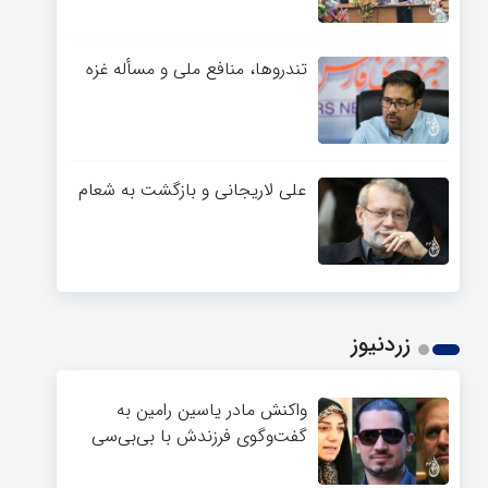
تندروها، منافع ملی و مسأله غزه
علی لاریجانی و بازگشت به شعام
زردنیوز
واکنش مادر یاسین رامین به
گفت‌وگوی فرزندش با بی‌بی‌سی