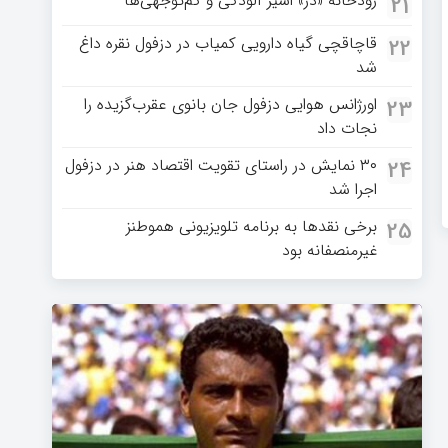
رودخانه «دز» اسیر آلودگی و کم‌توجهی‌ها
21
قاچاقچی گیاه دارویی کمیاب در دزفول نقره داغ
22
شد
اورژانس هوایی دزفول جان بانوی عقرب‌گزیده را
23
نجات داد
۳۰ نمایش در راستای تقویت اقتصاد هنر در دزفول
24
اجرا شد
برخی نقدها به برنامه تلویزیونی هموطنز
25
غیرمنصفانه بود