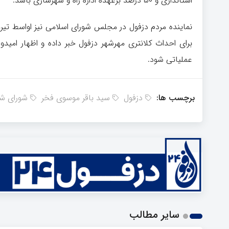
استانداری و ۵۰ درصد برعهده اداره راه و شهرسازی باشد.
برای احداث کلانتری مهرشهر دزفول خبر داده و اظهار امی
عملیاتی شود.
برچسب ها:
دزفول
سید باقر موسوی فخر
شورای شه
سایر مطالب