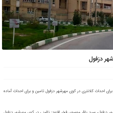
هر دزفول
ل گفت: ۲ هزار مترمربع زمین برای احداث کلانتری در کوی مهرشهر دزفول تامین و برای احداث آماده
ی اسلامی شهر دزفول، سید باقر موسوی فخر افزود: ناامنی در کوی مهرشهر دزفول