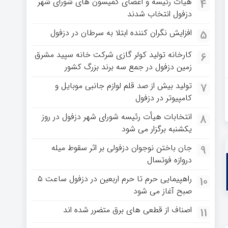
هیات رئیسه و اعضای کمیسون های شورای شهر
4
دزفول انتخاب شدند
افزایش نگران کننده ابتلا به سرطان در دزفول
5
کارخانه تولید کولر گازی شرکت خانه سپید مشرق
6
زمین دزفول در جمع سه برند بزرگ کشور
تولید بیش از صد قلم لوازم جانبی موبایل و
7
کامپیوتر در دزفول
انتخابات هیأت رئیسه شورای شهر دزفول در روز
8
یکشنبه برگزار می شود
جان باختن نوجوان دزفولی بر اثر سقوط میله
9
دروازه فوتسال
راهپیمایی حرم تا حرم اربعین در دزفول ساعت ۵
10
صبح آغاز می شود
اصناف از قطعی های برق متضرر شده اند
11