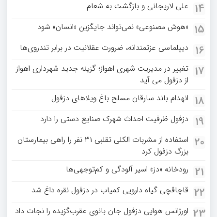
علی لاریجانی و بازگشت به شعام
14
«هوش مصنوعی» نمی‌تواند جایگزین «انسان» شود
15
دیپلماسی عزتمندانه، ضرورت عقلانیت در برابر تندروی‌ها
16
تغییر در مدیریت شهری اهواز؛ گزینه جدید شهرداری اهواز
17
از دزفول می آید
انهدام باند سارقان مسلح باغ‌ ویلاهای دزفول
18
دزفول ظرفیت احداث شهرک صنایع دستی را دارد
19
استفاده از مشربات الکلی تقلبی ۳۱ نفر را راهی بیمارستان
20
بزرگ دزفول کرد
رودخانه «دز» اسیر آلودگی و کم‌توجهی‌ها
21
قاچاقچی گیاه دارویی کمیاب در دزفول نقره داغ شد
22
اورژانس هوایی دزفول جان بانوی عقرب‌گزیده را نجات داد
23