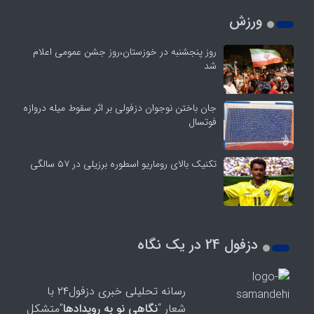
ورزش
روز پنجشنبه در خوزستان،روز جشن عمومی اعلام
شد
جان باختن نوجوان دزفولی بر اثر سقوط میله دروازه
فوتسال
تکنیک بالای روماریو اسطوره برزیلی در ۵۷ سالگی
دزفول 24 در یک نگاه
رسانه تحلیلی خبری دزفول۲۴ با
شعار “
نگاهی نو به رویدادها
”متشکل