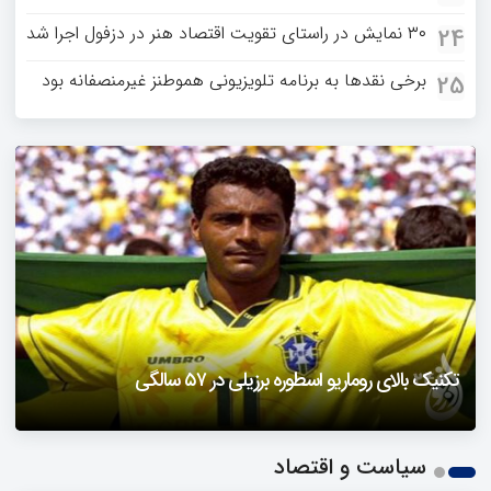
۳۰ نمایش در راستای تقویت اقتصاد هنر در دزفول اجرا شد
24
برخی نقدها به برنامه تلویزیونی هموطنز غیرمنصفانه بود
25
دزفول را باید دید
تکنیک بالای روماریو اسطوره برزیلی در ۵۷ سالگی
فیلمی از یک خواننده زن در توئیتر ضرغامی جنجالی شد
حمله تند مصطفی کواکبیان به مجری جنجالی صدا و سیما
1
سیاست و اقتصاد
2