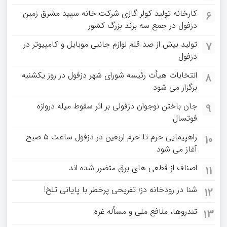
کارخانه تولید کولر گازی شرکت خانه سپید مشرق زمین
6
دزفول در جمع سه برند بزرگ کشور
تولید بیش از صد قلم لوازم جانبی موبایل و کامپیوتر در
7
دزفول
انتخابات هیأت رئیسه شورای شهر دزفول در روز یکشنبه
8
برگزار می شود
جان باختن نوجوان دزفولی بر اثر سقوط میله دروازه
9
فوتسال
راهپیمایی حرم تا حرم اربعین در دزفول ساعت ۵ صبح
10
آغاز می شود
اصناف از قطعی های برق متضرر شده اند
11
شنا در رودخانه دز؛ تفریحی پرخطر با پایانی تلخ!
12
تندروها، منافع ملی و مسأله غزه
13