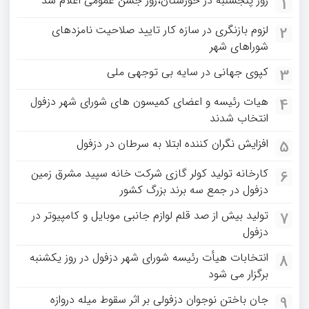
روز پنجشنبه در خوزستان،روز جشن عمومی اعلام شد
1
لزوم بازنگری در سازه کار تایید صلاحیت نامزدهای
2
شوراهای شهر
کپوی جهانی در سایه بی توجهی ملی
3
هیات رئیسه و اعضای کمیسون های شورای شهر دزفول
4
انتخاب شدند
افزایش نگران کننده ابتلا به سرطان در دزفول
5
کارخانه تولید کولر گازی شرکت خانه سپید مشرق زمین
6
دزفول در جمع سه برند بزرگ کشور
تولید بیش از صد قلم لوازم جانبی موبایل و کامپیوتر در
7
دزفول
انتخابات هیأت رئیسه شورای شهر دزفول در روز یکشنبه
8
برگزار می شود
جان باختن نوجوان دزفولی بر اثر سقوط میله دروازه
9