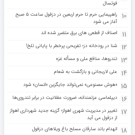
فوتسال
راهپیمایی حرم تا حرم اربعین در دزفول ساعت ۵ صبح
10
آغاز می شود
اصناف از قطعی های برق متضرر شده اند
11
شنا در رودخانه دز؛ تفریحی پرخطر با پایانی تلخ!
12
تندروها، منافع ملی و مسأله غزه
13
علی لاریجانی و بازگشت به شعام
14
«هوش مصنوعی» نمی‌تواند جایگزین «انسان» شود
15
دیپلماسی عزتمندانه، ضرورت عقلانیت در برابر تندروی‌ها
16
تغییر در مدیریت شهری اهواز؛ گزینه جدید شهرداری اهواز
17
از دزفول می آید
انهدام باند سارقان مسلح باغ‌ ویلاهای دزفول
18