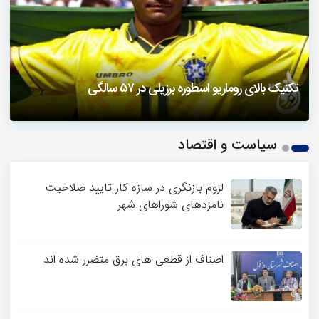
دزفول را باید دید
تکنیک بالای روماریو اسطوره برزیلی در ۵۷ سالگی
فیلمی از یک خواننده زن در توئیتر ضرغامی جنجالی شد
حمله تند مصطفی کواکبیان به مجری جنجالی صدا و سیما
1
سیاست و اقتصاد
2
3
4
لزوم بازنگری در سازه کار تایید صلاحیت
نامزدهای شوراهای شهر
اصناف از قطعی های برق متضرر شده اند