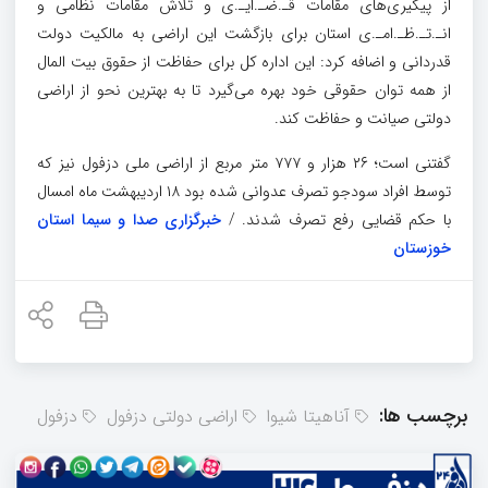
از پیگیری‌های مقامات قـ.ضـ.ایـ.ی و تلاش مقامات نظامی و
انـ.تـ.ظـ.امـ.ی استان برای بازگشت این اراضی به مالکیت دولت
قدردانی و اضافه کرد: این اداره کل برای حفاظت از حقوق بیت المال
از همه توان حقوقی خود بهره می‌گیرد تا به بهترین نحو از اراضی
دولتی صیانت و حفاظت کند.
گفتنی است؛ ۲۶ هزار و ۷۷۷ متر مربع از اراضی ملی دزفول نیز که
توسط افراد سودجو تصرف عدوانی شده بود ۱۸ اردیبهشت ماه امسال
با حکم قضایی رفع تصرف شدند. /
خبرگزاری صدا و سیما استان
خوزستان
برچسب ها:
آناهیتا شیوا
اراضی دولتی دزفول
دزفول