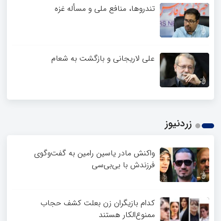
تندروها، منافع ملی و مسأله غزه
علی لاریجانی و بازگشت به شعام
زردنیوز
واکنش مادر یاسین رامین به گفت‌وگوی
فرزندش با بی‌بی‌سی
کدام بازیگران زن بعلت کشف حجاب
ممنوع‌الکار هستند