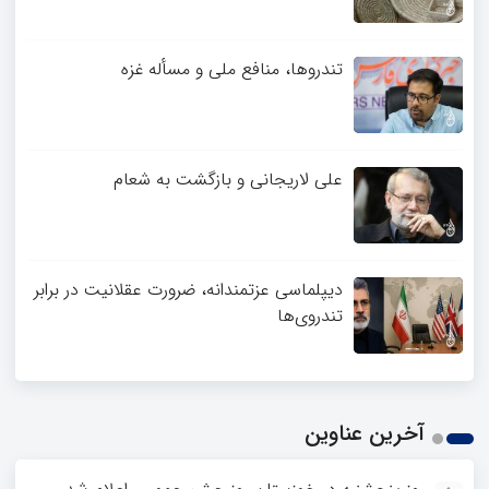
تندروها، منافع ملی و مسأله غزه
علی لاریجانی و بازگشت به شعام
دیپلماسی عزتمندانه، ضرورت عقلانیت در برابر
تندروی‌ها
آخرین عناوین