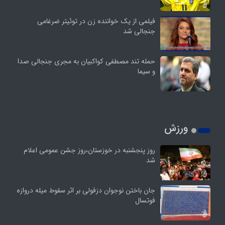
فیلمی از یک خواننده زن در توئیتر ضرغامی
جنجالی شد
حمله تند مصطفی کواکبیان به مجری جنجالی صدا
و سیما
ورزش
روز پنجشنبه در خوزستان،روز جشن عمومی اعلام
شد
جان باختن نوجوان دزفولی بر اثر سقوط میله دروازه
فوتسال