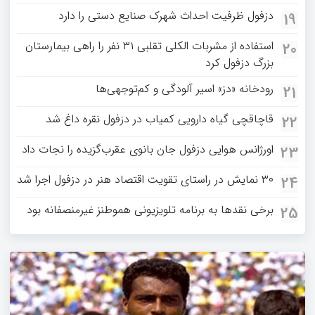
دزفول ظرفیت احداث شهرک صنایع دستی را دارد
19
استفاده از مشربات الکلی تقلبی ۳۱ نفر را راهی بیمارستان
20
بزرگ دزفول کرد
رودخانه «دز» اسیر آلودگی و کم‌توجهی‌ها
21
قاچاقچی گیاه دارویی کمیاب در دزفول نقره داغ شد
22
اورژانس هوایی دزفول جان بانوی عقرب‌گزیده را نجات داد
23
۳۰ نمایش در راستای تقویت اقتصاد هنر در دزفول اجرا شد
24
برخی نقدها به برنامه تلویزیونی هموطنز غیرمنصفانه بود
25