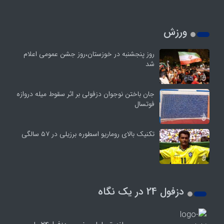
ورزش
روز پنجشنبه در خوزستان،روز جشن عمومی اعلام
شد
جان باختن نوجوان دزفولی بر اثر سقوط میله دروازه
فوتسال
تکنیک بالای روماریو اسطوره برزیلی در ۵۷ سالگی
دزفول 24 در یک نگاه