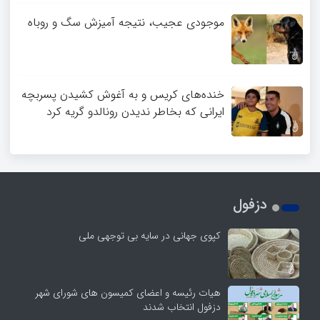
موجودی عجیب، نتیجه آمیزش سگ و روباه
خنده‌های کریس و به آغوش کشیدن پسربچه
ایرانی که بخاطر ندیدن رونالدو گریه کرد
دزفول
کپوی جهانی در سایه بی توجهی ملی
هیات رئیسه و اعضای کمیسون های شورای شهر
دزفول انتخاب شدند