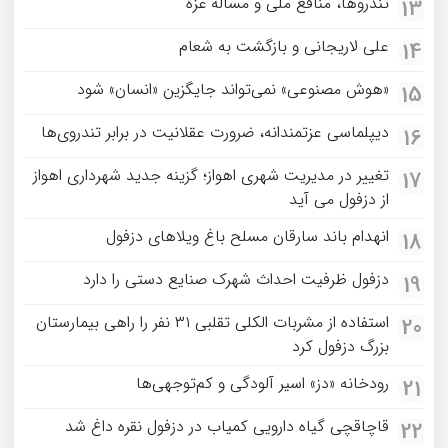
تندروها، منافع ملی و مسأله غزه
13
علی لاریجانی و بازگشت به شعام
14
«هوش مصنوعی» نمی‌تواند جایگزین «انسان» شود
15
دیپلماسی عزتمندانه، ضرورت عقلانیت در برابر تندروی‌ها
16
تغییر در مدیریت شهری اهواز؛ گزینه جدید شهرداری اهواز
17
از دزفول می آید
انهدام باند سارقان مسلح باغ‌ ویلاهای دزفول
18
دزفول ظرفیت احداث شهرک صنایع دستی را دارد
19
استفاده از مشربات الکلی تقلبی ۳۱ نفر را راهی بیمارستان
20
بزرگ دزفول کرد
رودخانه «دز» اسیر آلودگی و کم‌توجهی‌ها
21
قاچاقچی گیاه دارویی کمیاب در دزفول نقره داغ شد
22