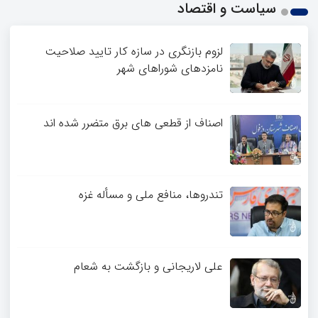
سیاست و اقتصاد
2
3
4
لزوم بازنگری در سازه کار تایید صلاحیت
نامزدهای شوراهای شهر
اصناف از قطعی های برق متضرر شده اند
تندروها، منافع ملی و مسأله غزه
علی لاریجانی و بازگشت به شعام