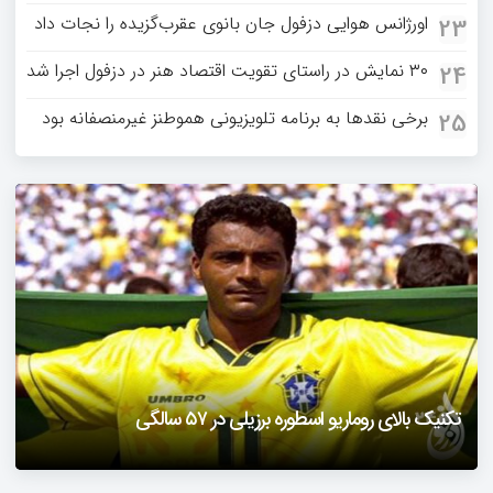
اورژانس هوایی دزفول جان بانوی عقرب‌گزیده را نجات داد
23
۳۰ نمایش در راستای تقویت اقتصاد هنر در دزفول اجرا شد
24
برخی نقدها به برنامه تلویزیونی هموطنز غیرمنصفانه بود
25
دزفول را باید دید
تکنیک بالای روماریو اسطوره برزیلی در ۵۷ سالگی
فیلمی از یک خواننده زن در توئیتر ضرغامی جنجالی شد
حمله تند مصطفی کواکبیان به مجری جنجالی صدا و سیما
1