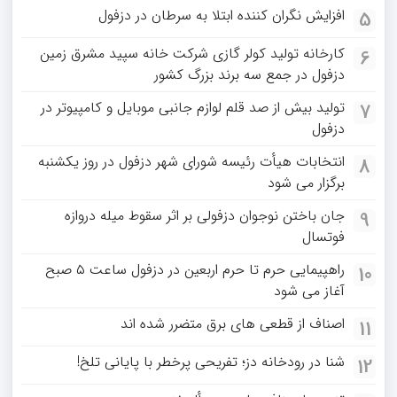
افزایش نگران کننده ابتلا به سرطان در دزفول
5
کارخانه تولید کولر گازی شرکت خانه سپید مشرق زمین
6
دزفول در جمع سه برند بزرگ کشور
تولید بیش از صد قلم لوازم جانبی موبایل و کامپیوتر در
7
دزفول
انتخابات هیأت رئیسه شورای شهر دزفول در روز یکشنبه
8
برگزار می شود
جان باختن نوجوان دزفولی بر اثر سقوط میله دروازه
9
فوتسال
راهپیمایی حرم تا حرم اربعین در دزفول ساعت ۵ صبح
10
آغاز می شود
اصناف از قطعی های برق متضرر شده اند
11
شنا در رودخانه دز؛ تفریحی پرخطر با پایانی تلخ!
12