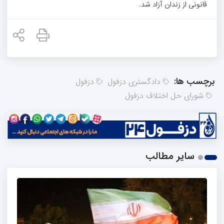
قانونی از زندان آزاد شد.
برچسب ها:
دادگستری دزفول
دزفول
شورای حل اختلاف دزفول
سایر مطالب