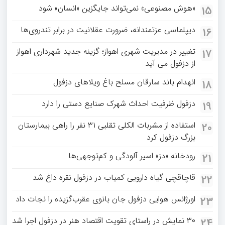
«هوش مصنوعی» نمی‌تواند جایگزین «انسان» شود
15
دیپلماسی عزتمندانه، ضرورت عقلانیت در برابر تندروی‌ها
16
تغییر در مدیریت شهری اهواز؛ گزینه جدید شهرداری اهواز
17
از دزفول می آید
انهدام باند سارقان مسلح باغ‌ ویلاهای دزفول
18
دزفول ظرفیت احداث شهرک صنایع دستی را دارد
19
استفاده از مشربات الکلی تقلبی ۳۱ نفر را راهی بیمارستان
20
بزرگ دزفول کرد
رودخانه «دز» اسیر آلودگی و کم‌توجهی‌ها
21
قاچاقچی گیاه دارویی کمیاب در دزفول نقره داغ شد
22
اورژانس هوایی دزفول جان بانوی عقرب‌گزیده را نجات داد
23
۳۰ نمایش در راستای تقویت اقتصاد هنر در دزفول اجرا شد
24