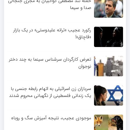
حمله تند مصطفی کواکبیان به مجری جنجالی
صدا و سیما
رکورد عجیب «ترانه علیدوستی» در یک بازار
«قاچاق»!
تعرض کارگردان سرشناس سینما به چند دختر
نوجوان
سربازان زن اسرائیلی به اتهام رابطه جنسی با
یک زندانی فلسطینی از نگهبانی محروم شدند
موجودی عجیب، نتیجه آمیزش سگ و روباه