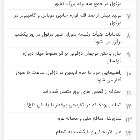
دزفول در جمع سه برند بزرگ کشور
تولید بیش از صد قلم لوازم جانبی موبایل و کامپیوتر در
7
دزفول
انتخابات هیأت رئیسه شورای شهر دزفول در روز یکشنبه
8
برگزار می شود
جان باختن نوجوان دزفولی بر اثر سقوط میله دروازه
9
فوتسال
راهپیمایی حرم تا حرم اربعین در دزفول ساعت ۵ صبح
10
آغاز می شود
اصناف از قطعی های برق متضرر شده اند
11
شنا در رودخانه دز؛ تفریحی پرخطر با پایانی تلخ!
12
تندروها، منافع ملی و مسأله غزه
13
علی لاریجانی و بازگشت به شعام
14