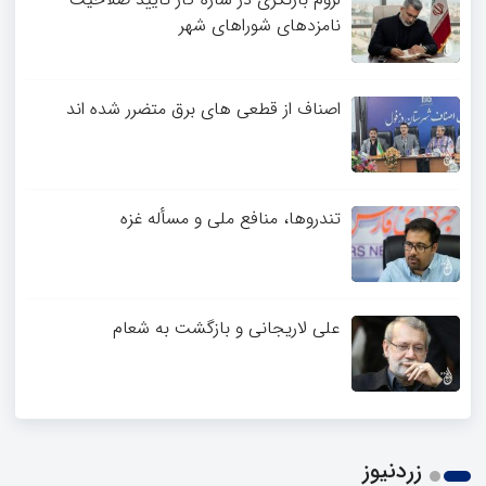
نامزدهای شوراهای شهر
اصناف از قطعی های برق متضرر شده اند
تندروها، منافع ملی و مسأله غزه
علی لاریجانی و بازگشت به شعام
زردنیوز