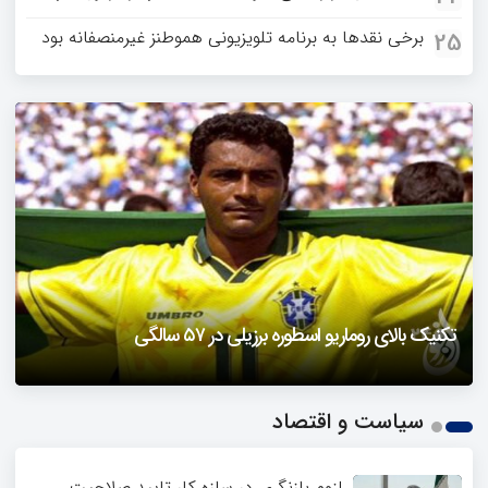
برخی نقدها به برنامه تلویزیونی هموطنز غیرمنصفانه بود
25
دزفول را باید دید
تکنیک بالای روماریو اسطوره برزیلی در ۵۷ سالگی
فیلمی از یک خواننده زن در توئیتر ضرغامی جنجالی شد
حمله تند مصطفی کواکبیان به مجری جنجالی صدا و سیما
1
سیاست و اقتصاد
2
3
4
لزوم بازنگری در سازه کار تایید صلاحیت