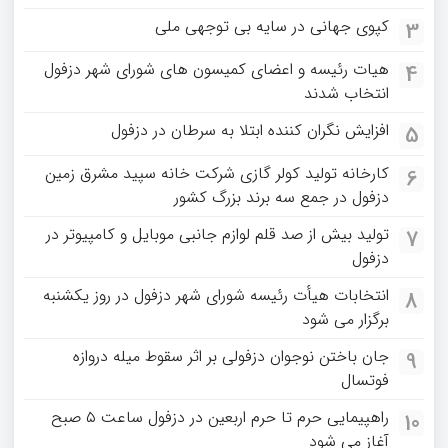
کپوی جهانی در سایه بی توجهی ملی
3
هیات رئیسه و اعضای کمیسون های شورای شهر دزفول
4
انتخاب شدند
افزایش نگران کننده ابتلا به سرطان در دزفول
5
کارخانه تولید کولر گازی شرکت خانه سپید مشرق زمین
6
دزفول در جمع سه برند بزرگ کشور
تولید بیش از صد قلم لوازم جانبی موبایل و کامپیوتر در
7
دزفول
انتخابات هیأت رئیسه شورای شهر دزفول در روز یکشنبه
8
برگزار می شود
جان باختن نوجوان دزفولی بر اثر سقوط میله دروازه
9
فوتسال
راهپیمایی حرم تا حرم اربعین در دزفول ساعت ۵ صبح
10
آغاز می شود