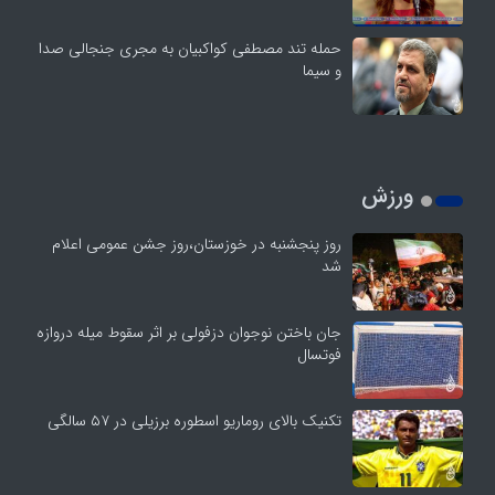
حمله تند مصطفی کواکبیان به مجری جنجالی صدا
و سیما
ورزش
روز پنجشنبه در خوزستان،روز جشن عمومی اعلام
شد
جان باختن نوجوان دزفولی بر اثر سقوط میله دروازه
فوتسال
تکنیک بالای روماریو اسطوره برزیلی در ۵۷ سالگی