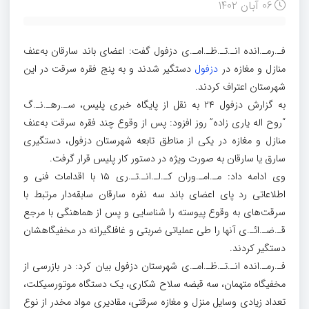
06 آبان 1402
فـ.رمـ.انده انـ.تـ.ظـ.امـ.ی دزفول گفت: اعضای باند سارقان به‌عنف
منازل و مغازه در
دزفول
دستگیر شدند و به پنج فقره سرقت در این
شهرستان اعتراف کردند.
به گزارش دزفول ۲۴ به نقل از پایگاه خبری پلیس، سـ.رهـ.نـ.گ
“روح اله یاری زاده” روز افزود: پس از وقوع چند فقره سرقت به‌عنف
منازل و مغازه در یکی از مناطق تابعه شهرستان دزفول، دستگیری
سارق یا سارقان به صورت ویژه در دستور کار پلیس قرار گرفت.
وی ادامه داد: مـ.امـ.وران کـ.لـ.انـ.تـ.ری ۱۵ با اقدامات فنی و
اطلاعاتی رد پای اعضای باند سه نفره سارقان سابقه‌دار مرتبط با
سرقت‌های به وقوع پیوسته را شناسایی و پس از هماهنگی با مرجع
قـ.ضـ.ائـ.ی آنها را طی عملیاتی ضربتی و غافلگیرانه در مخفیگاهشان
دستگیر کردند.
فـ.رمـ.انده انـ.تـ.ظـ.امـ.ی شهرستان دزفول بیان کرد: در بازرسی از
مخفیگاه متهمان، سه قبضه سلاح شکاری، یک دستگاه موتورسیکلت،
تعداد زیادی وسایل منزل و مغازه سرقتی، مقادیری مواد مخدر از نوع