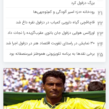
بزرگ دزفول کرد
رودخانه «دز» اسیر آلودگی و کم‌توجهی‌ها
21
قاچاقچی گیاه دارویی کمیاب در دزفول نقره داغ شد
22
اورژانس هوایی دزفول جان بانوی عقرب‌گزیده را نجات داد
23
۳۰ نمایش در راستای تقویت اقتصاد هنر در دزفول اجرا شد
24
برخی نقدها به برنامه تلویزیونی هموطنز غیرمنصفانه بود
25