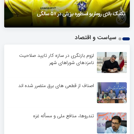
دزفول را باید دید
تکنیک بالای روماریو اسطوره برزیلی در ۵۷ سالگی
فیلمی از یک خواننده زن در توئیتر ضرغامی جنجالی شد
حمله تند مصطفی کواکبیان به مجری جنجالی صدا و سیما
1
سیاست و اقتصاد
2
3
4
لزوم بازنگری در سازه کار تایید صلاحیت
نامزدهای شوراهای شهر
اصناف از قطعی های برق متضرر شده اند
تندروها، منافع ملی و مسأله غزه