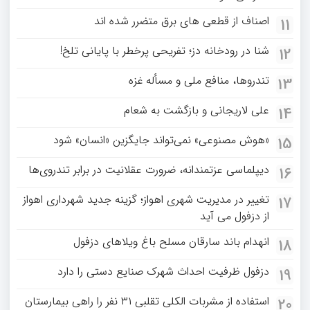
اصناف از قطعی های برق متضرر شده اند
11
شنا در رودخانه دز؛ تفریحی پرخطر با پایانی تلخ!
12
تندروها، منافع ملی و مسأله غزه
13
علی لاریجانی و بازگشت به شعام
14
«هوش مصنوعی» نمی‌تواند جایگزین «انسان» شود
15
دیپلماسی عزتمندانه، ضرورت عقلانیت در برابر تندروی‌ها
16
تغییر در مدیریت شهری اهواز؛ گزینه جدید شهرداری اهواز
17
از دزفول می آید
انهدام باند سارقان مسلح باغ‌ ویلاهای دزفول
18
دزفول ظرفیت احداث شهرک صنایع دستی را دارد
19
استفاده از مشربات الکلی تقلبی ۳۱ نفر را راهی بیمارستان
20