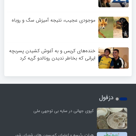
موجودی عجیب، نتیجه آمیزش سگ و روباه
خنده‌های کریس و به آغوش کشیدن پسربچه
ایرانی که بخاطر ندیدن رونالدو گریه کرد
دزفول
کپوی جهانی در سایه بی توجهی ملی
هیات رئیسه و اعضای کمیسون های شورای شهر