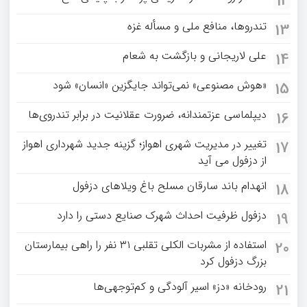
12
تندروها، منافع ملی و مسأله غزه
13
علی لاریجانی و بازگشت به شعام
14
«هوش مصنوعی» نمی‌تواند جایگزین «انسان» شود
15
دیپلماسی عزتمندانه، ضرورت عقلانیت در برابر تندروی‌ها
16
تغییر در مدیریت شهری اهواز؛ گزینه جدید شهرداری اهواز
17
از دزفول می آید
انهدام باند سارقان مسلح باغ‌ ویلاهای دزفول
18
دزفول ظرفیت احداث شهرک صنایع دستی را دارد
19
استفاده از مشربات الکلی تقلبی ۳۱ نفر را راهی بیمارستان
20
بزرگ دزفول کرد
رودخانه «دز» اسیر آلودگی و کم‌توجهی‌ها
21