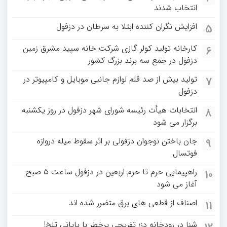
انتخاب شدند
افزایش نگران کننده ابتلا به سرطان در دزفول
5
کارخانه تولید کولر گازی شرکت خانه سپید مشرق زمین
6
دزفول در جمع سه برند بزرگ کشور
تولید بیش از صد قلم لوازم جانبی موبایل و کامپیوتر در
7
دزفول
انتخابات هیأت رئیسه شورای شهر دزفول در روز یکشنبه
8
برگزار می شود
جان باختن نوجوان دزفولی بر اثر سقوط میله دروازه
9
فوتسال
راهپیمایی حرم تا حرم اربعین در دزفول ساعت ۵ صبح
10
آغاز می شود
اصناف از قطعی های برق متضرر شده اند
11
شنا در رودخانه دز؛ تفریحی پرخطر با پایانی تلخ!