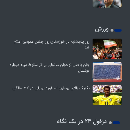
ورزش
روز پنجشنبه در خوزستان،روز جشن عمومی اعلام
شد
جان باختن نوجوان دزفولی بر اثر سقوط میله دروازه
فوتسال
تکنیک بالای روماریو اسطوره برزیلی در ۵۷ سالگی
دزفول 24 در یک نگاه