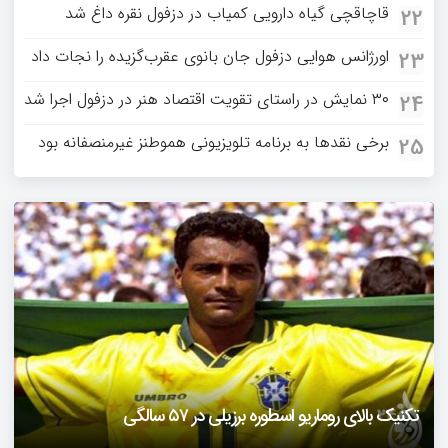
قاچاقچی گیاه دارویی کمیاب در دزفول نقره داغ شد
22
اورژانس هوایی دزفول جان بانوی عقرب‌گزیده را نجات داد
23
۳۰ نمایش در راستای تقویت اقتصاد هنر در دزفول اجرا شد
24
برخی نقدها به برنامه تلویزیونی هموطنز غیرمنصفانه بود
25
دزفول را باید دید
تکنیک بالای روماریو اسطوره برزیلی در ۵۷ سالگی
فیلمی از یک خواننده زن در توئیتر ضرغامی جنجالی شد
حمله تند مصطفی کواکبیان به مجری جنجالی صدا و سیما