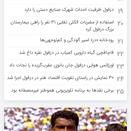
دزفول ظرفیت احداث شهرک صنایع دستی را دارد
19
استفاده از مشربات الکلی تقلبی ۳۱ نفر را راهی بیمارستان
20
بزرگ دزفول کرد
رودخانه «دز» اسیر آلودگی و کم‌توجهی‌ها
21
قاچاقچی گیاه دارویی کمیاب در دزفول نقره داغ شد
22
اورژانس هوایی دزفول جان بانوی عقرب‌گزیده را نجات داد
23
۳۰ نمایش در راستای تقویت اقتصاد هنر در دزفول اجرا شد
24
برخی نقدها به برنامه تلویزیونی هموطنز غیرمنصفانه بود
25