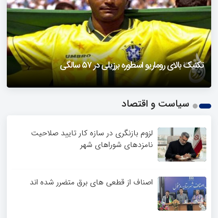
دزفول را باید دید
تکنیک بالای روماریو اسطوره برزیلی در ۵۷ سالگی
فیلمی از یک خواننده زن در توئیتر ضرغامی جنجالی شد
حمله تند مصطفی کواکبیان به مجری جنجالی صدا و سیما
1
سیاست و اقتصاد
2
3
4
لزوم بازنگری در سازه کار تایید صلاحیت
نامزدهای شوراهای شهر
اصناف از قطعی های برق متضرر شده اند