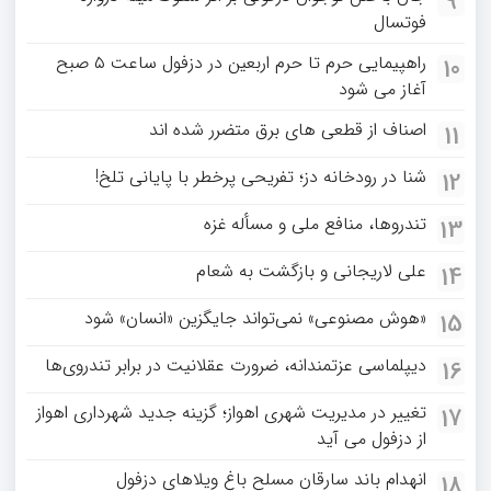
9
فوتسال
راهپیمایی حرم تا حرم اربعین در دزفول ساعت ۵ صبح
10
آغاز می شود
اصناف از قطعی های برق متضرر شده اند
11
شنا در رودخانه دز؛ تفریحی پرخطر با پایانی تلخ!
12
تندروها، منافع ملی و مسأله غزه
13
علی لاریجانی و بازگشت به شعام
14
«هوش مصنوعی» نمی‌تواند جایگزین «انسان» شود
15
دیپلماسی عزتمندانه، ضرورت عقلانیت در برابر تندروی‌ها
16
تغییر در مدیریت شهری اهواز؛ گزینه جدید شهرداری اهواز
17
از دزفول می آید
انهدام باند سارقان مسلح باغ‌ ویلاهای دزفول
18