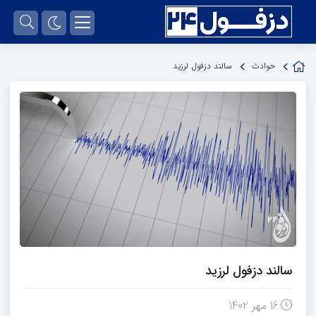
حوادث
سالند دزفول لرزید
سالند دزفول لرزید
16 مهر 1402