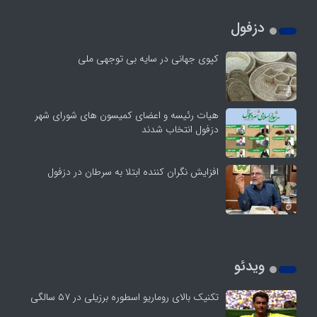
دزفول
کپوی جهانی در سایه بی توجهی ملی
هیات رئیسه و اعضای کمیسون های شورای شهر
دزفول انتخاب شدند
افزایش نگران کننده ابتلا به سرطان در دزفول
ویدئو
تکنیک بالای روماریو اسطوره برزیلی در ۵۷ سالگی