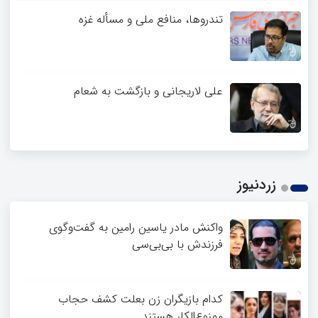
تندروها، منافع ملی و مسأله غزه
علی لاریجانی و بازگشت به شعام
زردنیوز
واکنش مادر یاسین رامین به گفت‌وگوی
فرزندش با بی‌بی‌سی
کدام بازیگران زن بعلت کشف حجاب
ممنوع‌الکار هستند