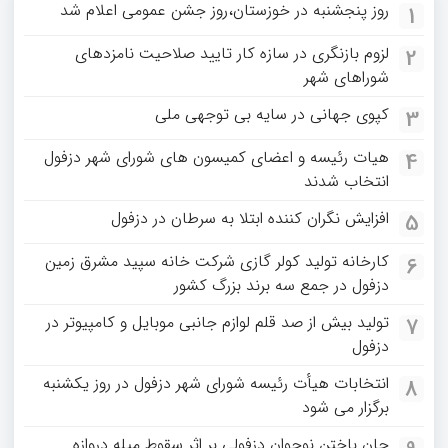
روز پنجشنبه در خوزستان،روز جشن عمومی اعلام شد
1
لزوم بازنگری در سازه کار تایید صلاحیت نامزدهای
2
شوراهای شهر
کپوی جهانی در سایه بی توجهی ملی
3
هیات رئیسه و اعضای کمیسون های شورای شهر دزفول
4
انتخاب شدند
افزایش نگران کننده ابتلا به سرطان در دزفول
5
کارخانه تولید کولر گازی شرکت خانه سپید مشرق زمین
6
دزفول در جمع سه برند بزرگ کشور
تولید بیش از صد قلم لوازم جانبی موبایل و کامپیوتر در
7
دزفول
انتخابات هیأت رئیسه شورای شهر دزفول در روز یکشنبه
8
برگزار می شود
جان باختن نوجوان دزفولی بر اثر سقوط میله دروازه