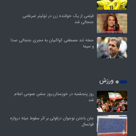
فیلمی از یک خواننده زن در توئیتر ضرغامی
جنجالی شد
حمله تند مصطفی کواکبیان به مجری جنجالی صدا
و سیما
ورزش
روز پنجشنبه در خوزستان،روز جشن عمومی اعلام
شد
جان باختن نوجوان دزفولی بر اثر سقوط میله دروازه
فوتسال