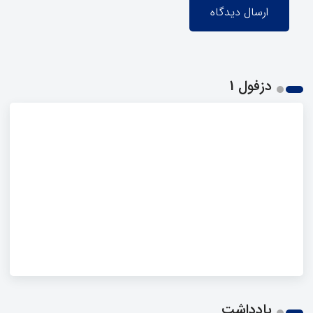
دزفول 1
یادداشت