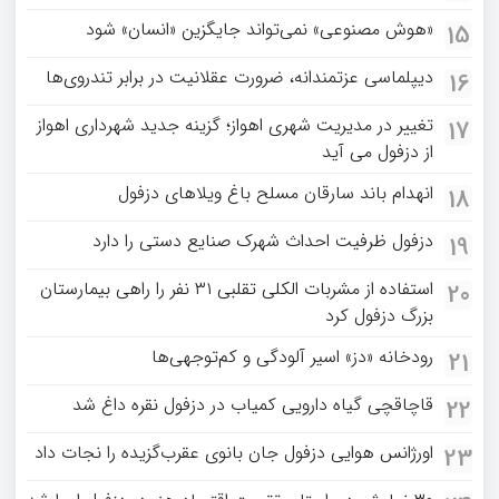
«هوش مصنوعی» نمی‌تواند جایگزین «انسان» شود
15
دیپلماسی عزتمندانه، ضرورت عقلانیت در برابر تندروی‌ها
16
تغییر در مدیریت شهری اهواز؛ گزینه جدید شهرداری اهواز
17
از دزفول می آید
انهدام باند سارقان مسلح باغ‌ ویلاهای دزفول
18
دزفول ظرفیت احداث شهرک صنایع دستی را دارد
19
استفاده از مشربات الکلی تقلبی ۳۱ نفر را راهی بیمارستان
20
بزرگ دزفول کرد
رودخانه «دز» اسیر آلودگی و کم‌توجهی‌ها
21
قاچاقچی گیاه دارویی کمیاب در دزفول نقره داغ شد
22
اورژانس هوایی دزفول جان بانوی عقرب‌گزیده را نجات داد
23