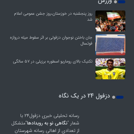
ورزش
روز پنجشنبه در خوزستان،روز جشن عمومی اعلام
شد
جان باختن نوجوان دزفولی بر اثر سقوط میله دروازه
فوتسال
تکنیک بالای روماریو اسطوره برزیلی در ۵۷ سالگی
دزفول 24 در یک نگاه
رسانه تحلیلی خبری دزفول۲۴ با
شعار “
نگاهی نو به رویدادها
”متشکل
از تعدادی از اهالی رسانه شهرستان