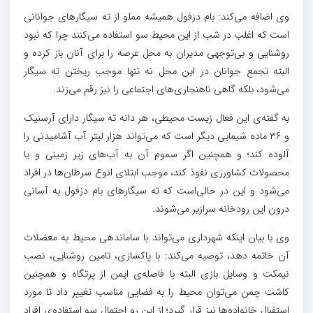
وی اضافه‌ می‌کند: بام دزفول همیشه مملو از ته سیگارهای جوانانی
است که اغلب در شب‌ از این محیط سو استفاده‌ می‌کنند چرا که نبود
روشنایی و بی‌توجهی مدیران به محل عرصه را برای آنان باز کرده و
البته تجمع جوانان در این محل نه تنها موجب ریختن ته سیگار‌
می‌شود، بلکه گاهی ناهنجاری‌‌های اجتماعی را نیز رقم می‌زند.
به گفته‌ی این فعال زیست محیطی، هر دانه ته سیگار دارای آرسنیک
و ۳۶ ماده شیمایی دیگر است که می‌تواند هزار لیتر آب آشامیدنی را
آلوده کند؛ و همچنین اگر سموم آن به آب‌های زیر زمینی و یا
محصولات کشاورزی نفوذ کند، موجب ابتلای انوع سرطان‌ها در افراد
می‌شود و این در حالی‌است که ته سیگار‌های بام دزفول به آسانی
درون این رودخانه ‌سرازیر می‌شوند.
وی با بیان اینکه شهرداری می‌تواند با ساماندهی محیط به معضلات
آن خاتمه دهد، توصیه می‌کند: با پاکسازی، تامین روشنایی، نصب
نیمکت و وسایل بازی البته با فاصله‌ی ایمن از پرتگاه و همچنین
کاشت چمن می‌توان محیط را به فضایی مناسب تغییر داد تا مورد
استقبال خانواده‌ها نیز قرار گیرد‌؛ از این رو احتمال سو استفاده‌ی افراد