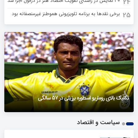
۳۰ نمایش در راستای تقویت اقتصاد هنر در دزفول اجرا شد
24
برخی نقدها به برنامه تلویزیونی هموطنز غیرمنصفانه بود
25
دزفول را باید دید
تکنیک بالای روماریو اسطوره برزیلی در ۵۷ سالگی
فیلمی از یک خواننده زن در توئیتر ضرغامی جنجالی شد
حمله تند مصطفی کواکبیان به مجری جنجالی صدا و سیما
1
سیاست و اقتصاد
2
3