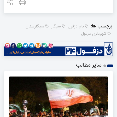
برچسب ها:
بام دزفول
سیگار
سیگارستان
شهرداری دزفول
سایر مطالب