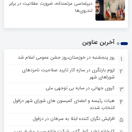
دیپلماسی عزتمندانه، ضرورت عقلانیت در برابر
تندروی‌ها
آخرین عناوین
روز پنجشنبه در خوزستان،روز جشن عمومی اعلام شد
1
لزوم بازنگری در سازه کار تایید صلاحیت نامزدهای
2
شوراهای شهر
کپوی جهانی در سایه بی توجهی ملی
3
هیات رئیسه و اعضای کمیسون های شورای شهر دزفول
4
انتخاب شدند
افزایش نگران کننده ابتلا به سرطان در دزفول
5
کارخانه تولید کولر گازی شرکت خانه سپید مشرق زمین