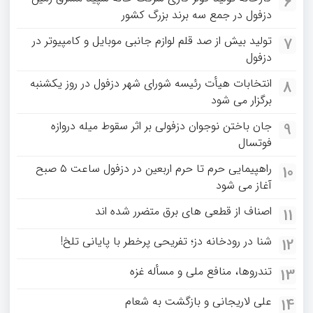
6
دزفول در جمع سه برند بزرگ کشور
تولید بیش از صد قلم لوازم جانبی موبایل و کامپیوتر در
7
دزفول
انتخابات هیأت رئیسه شورای شهر دزفول در روز یکشنبه
8
برگزار می شود
جان باختن نوجوان دزفولی بر اثر سقوط میله دروازه
9
فوتسال
راهپیمایی حرم تا حرم اربعین در دزفول ساعت ۵ صبح
10
آغاز می شود
اصناف از قطعی های برق متضرر شده اند
11
شنا در رودخانه دز؛ تفریحی پرخطر با پایانی تلخ!
12
تندروها، منافع ملی و مسأله غزه
13
علی لاریجانی و بازگشت به شعام
14