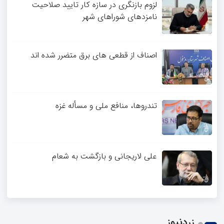
4
لزوم بازنگری در سازه کار تایید صلاحیت
نامزدهای شوراهای شهر
اصناف از قطعی های برق متضرر شده اند
تندروها، منافع ملی و مسأله غزه
علی لاریجانی و بازگشت به شعام
زردنیوز