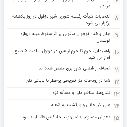
7
دزفول
انتخابات هیأت رئیسه شورای شهر دزفول در روز یکشنبه
8
برگزار می شود
جان باختن نوجوان دزفولی بر اثر سقوط میله دروازه
9
فوتسال
راهپیمایی حرم تا حرم اربعین در دزفول ساعت ۵ صبح
10
آغاز می شود
اصناف از قطعی های برق متضرر شده اند
11
شنا در رودخانه دز؛ تفریحی پرخطر با پایانی تلخ!
12
تندروها، منافع ملی و مسأله غزه
13
علی لاریجانی و بازگشت به شعام
14
«هوش مصنوعی» نمی‌تواند جایگزین «انسان» شود
15