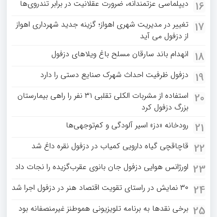
دیپلماسی عزتمندانه، ضرورت عقلانیت در برابر تندروی‌ها
16
تغییر در مدیریت شهری اهواز؛ گزینه جدید شهرداری اهواز
17
از دزفول می آید
انهدام باند سارقان مسلح باغ‌ ویلاهای دزفول
18
دزفول ظرفیت احداث شهرک صنایع دستی را دارد
19
استفاده از مشربات الکلی تقلبی ۳۱ نفر را راهی بیمارستان
20
بزرگ دزفول کرد
رودخانه «دز» اسیر آلودگی و کم‌توجهی‌ها
21
قاچاقچی گیاه دارویی کمیاب در دزفول نقره داغ شد
22
اورژانس هوایی دزفول جان بانوی عقرب‌گزیده را نجات داد
23
۳۰ نمایش در راستای تقویت اقتصاد هنر در دزفول اجرا شد
24
برخی نقدها به برنامه تلویزیونی هموطنز غیرمنصفانه بود
25