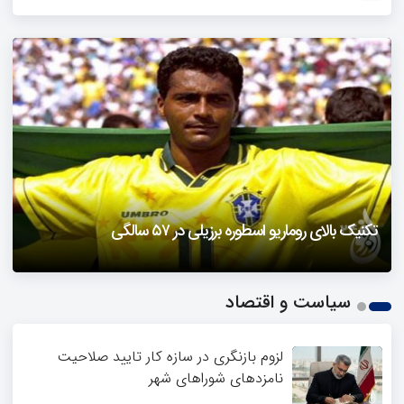
دزفول را باید دید
تکنیک بالای روماریو اسطوره برزیلی در ۵۷ سالگی
فیلمی از یک خواننده زن در توئیتر ضرغامی جنجالی شد
حمله تند مصطفی کواکبیان به مجری جنجالی صدا و سیما
1
سیاست و اقتصاد
2
3
4
لزوم بازنگری در سازه کار تایید صلاحیت
نامزدهای شوراهای شهر