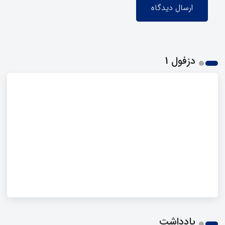
دزفول 1
یادداشت