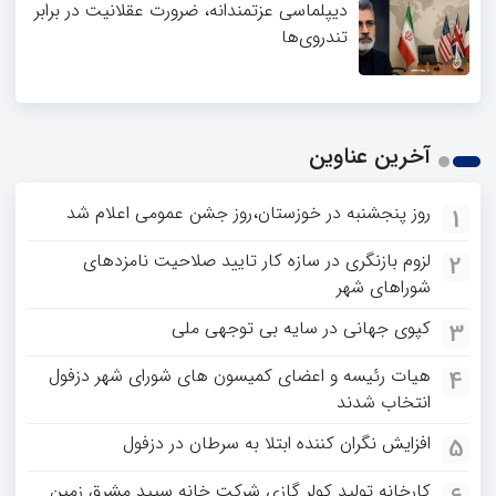
دیپلماسی عزتمندانه، ضرورت عقلانیت در برابر
تندروی‌ها
آخرین عناوین
روز پنجشنبه در خوزستان،روز جشن عمومی اعلام شد
1
لزوم بازنگری در سازه کار تایید صلاحیت نامزدهای
2
شوراهای شهر
کپوی جهانی در سایه بی توجهی ملی
3
هیات رئیسه و اعضای کمیسون های شورای شهر دزفول
4
انتخاب شدند
افزایش نگران کننده ابتلا به سرطان در دزفول
5
کارخانه تولید کولر گازی شرکت خانه سپید مشرق زمین