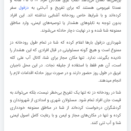
بررسی‌ها نشان می‌دهد اغلب غرق شدگان افراد ۱۷ تا ۳۵ ساله و
عمدتا غیربومی هستند که برای تفریح و آب‌تنی به
دزفول
سفر
کرده‌اند و با شرایط خاص رودخانه آشنایی نداشته‌ اند. این افراد
بدون توجه به تابلوهای هشدار یا توصیه‌های ایمنی، وارد مناطق
ممنوعه شنا شده و در نهایت دچار حادثه می‌شوند.
شهرداری دزفول بارها اعلام کرده که شنا در تمام طول رودخانه دز
ممنوع است و هیچ‌ گونه مسئولیتی در قبال افرادی که این هشدار را
نادیده بگیرند، ندارد. تنها مکان مجاز برای شنا، کانال آب علی کله
است، آن هم فقط با استفاده از جلیقه نجات. در این محل ناجیان
غریق در طول روز حضور دارند و در صورت بروز حادثه اقدامات لازم را
انجام میدهند.
شنا در رودخانه دز نه‌ تنها یک تفریح بی‌خطر نیست، بلکه می‌تواند به
قیمت جان افراد تمام شود. مسئولان شهری و امدادی از شهروندان و
گردشگران درخواست کرده‌اند از شنا در مناطق ممنوعه خودداری
کرده و تنها در مکان‌های مجاز و ایمن و با رعایت کامل اصول ایمنی
شنا و آب تنی کنند.