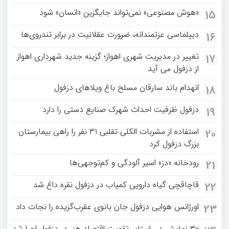
«هوش مصنوعی» نمی‌تواند جایگزین «انسان» شود
15
دیپلماسی عزتمندانه، ضرورت عقلانیت در برابر تندروی‌ها
16
تغییر در مدیریت شهری اهواز؛ گزینه جدید شهرداری اهواز
17
از دزفول می آید
انهدام باند سارقان مسلح باغ‌ ویلاهای دزفول
18
دزفول ظرفیت احداث شهرک صنایع دستی را دارد
19
استفاده از مشربات الکلی تقلبی ۳۱ نفر را راهی بیمارستان
20
بزرگ دزفول کرد
رودخانه «دز» اسیر آلودگی و کم‌توجهی‌ها
21
قاچاقچی گیاه دارویی کمیاب در دزفول نقره داغ شد
22
اورژانس هوایی دزفول جان بانوی عقرب‌گزیده را نجات داد
23
۳۰ نمایش در راستای تقویت اقتصاد هنر در دزفول اجرا شد