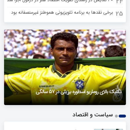
24
برخی نقدها به برنامه تلویزیونی هموطنز غیرمنصفانه بود
25
دزفول را باید دید
تکنیک بالای روماریو اسطوره برزیلی در ۵۷ سالگی
فیلمی از یک خواننده زن در توئیتر ضرغامی جنجالی شد
حمله تند مصطفی کواکبیان به مجری جنجالی صدا و سیما
1
سیاست و اقتصاد
2
3