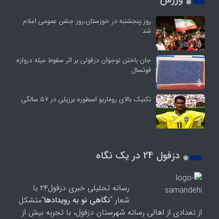
روز پنجشنبه در خوزستان،روز جشن عمومی اعلام
شد
جان باختن نوجوان دزفولی بر اثر سقوط میله دروازه
فوتسال
تکنیک بالای روماریو اسطوره برزیلی در ۵۷ سالگی
دزفول 24 در یک نگاه
رسانه تحلیلی خبری دزفول۲۴ با
شعار “
نگاهی نو به رویدادها
”متشکل
از تعدادی از اهالی رسانه شهرستان دزفول، با تجربه بیش از