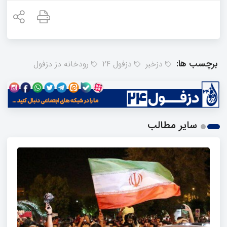
برچسب ها:
دزخبر
دزفول 24
رودخانه دز دزفول
سایر مطالب