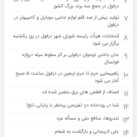
6
دزفول در جمع سه برند بزرگ کشور
تولید بیش از صد قلم لوازم جانبی موبایل و کامپیوتر در
7
دزفول
انتخابات هیأت رئیسه شورای شهر دزفول در روز یکشنبه
8
برگزار می شود
جان باختن نوجوان دزفولی بر اثر سقوط میله دروازه
9
فوتسال
راهپیمایی حرم تا حرم اربعین در دزفول ساعت ۵ صبح
10
آغاز می شود
اصناف از قطعی های برق متضرر شده اند
11
شنا در رودخانه دز؛ تفریحی پرخطر با پایانی تلخ!
12
تندروها، منافع ملی و مسأله غزه
13
علی لاریجانی و بازگشت به شعام
14