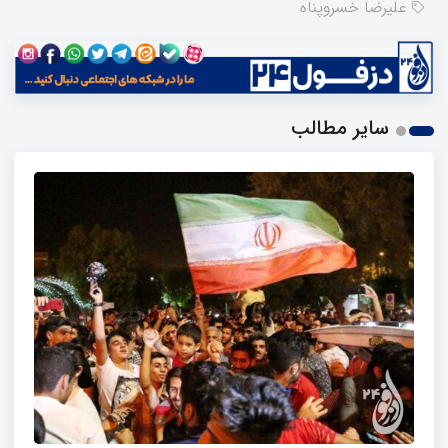
علیرضا خسروپناه
سایر مطالب