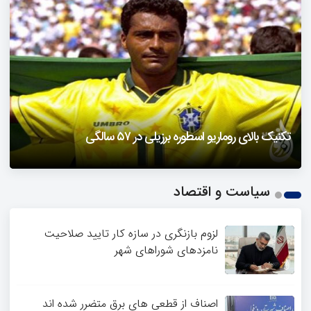
دزفول را باید دید
تکنیک بالای روماریو اسطوره برزیلی در ۵۷ سالگی
فیلمی از یک خواننده زن در توئیتر ضرغامی جنجالی شد
حمله تند مصطفی کواکبیان به مجری جنجالی صدا و سیما
1
سیاست و اقتصاد
2
3
4
لزوم بازنگری در سازه کار تایید صلاحیت
نامزدهای شوراهای شهر
اصناف از قطعی های برق متضرر شده اند