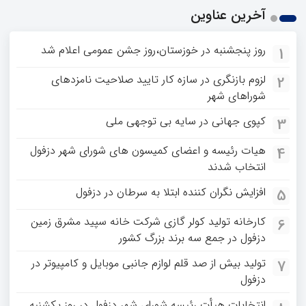
آخرین عناوین
روز پنجشنبه در خوزستان،روز جشن عمومی اعلام شد
1
لزوم بازنگری در سازه کار تایید صلاحیت نامزدهای
2
شوراهای شهر
کپوی جهانی در سایه بی توجهی ملی
3
هیات رئیسه و اعضای کمیسون های شورای شهر دزفول
4
انتخاب شدند
افزایش نگران کننده ابتلا به سرطان در دزفول
5
کارخانه تولید کولر گازی شرکت خانه سپید مشرق زمین
6
دزفول در جمع سه برند بزرگ کشور
تولید بیش از صد قلم لوازم جانبی موبایل و کامپیوتر در
7
دزفول
انتخابات هیأت رئیسه شورای شهر دزفول در روز یکشنبه