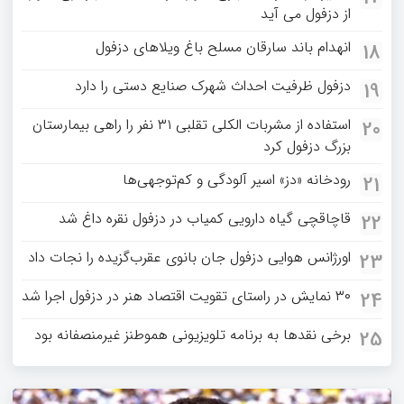
از دزفول می آید
انهدام باند سارقان مسلح باغ‌ ویلاهای دزفول
18
دزفول ظرفیت احداث شهرک صنایع دستی را دارد
19
استفاده از مشربات الکلی تقلبی ۳۱ نفر را راهی بیمارستان
20
بزرگ دزفول کرد
رودخانه «دز» اسیر آلودگی و کم‌توجهی‌ها
21
قاچاقچی گیاه دارویی کمیاب در دزفول نقره داغ شد
22
اورژانس هوایی دزفول جان بانوی عقرب‌گزیده را نجات داد
23
۳۰ نمایش در راستای تقویت اقتصاد هنر در دزفول اجرا شد
24
برخی نقدها به برنامه تلویزیونی هموطنز غیرمنصفانه بود
25