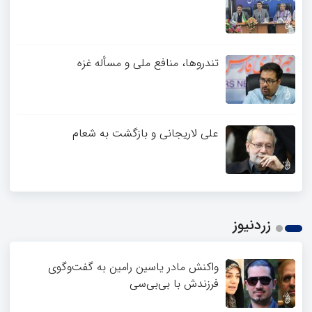
تندروها، منافع ملی و مسأله غزه
علی لاریجانی و بازگشت به شعام
زردنیوز
واکنش مادر یاسین رامین به گفت‌وگوی
فرزندش با بی‌بی‌سی