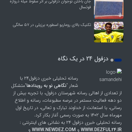
جان باختن نوجوان دزفولی بر اثر سقوط میله دروازه
فوتسال
تکنیک بالای روماریو اسطوره برزیلی در ۵۷ سالگی
دزفول 24 در یک نگاه
رسانه تحلیلی خبری دزفول۲۴ با
شعار “
نگاهی نو به رویدادها
”متشکل
از تعدادی از اهالی رسانه شهرستان دزفول، با تجربه بیش از
دو دهه فعالیت مستمر در عرصه مطبوعات، رسانه و اطلاع
رسانی، با استعانت از خداوند تبارک و تعالی، در تاریخ اول
مهرماه سال ۱۴۰۲ به صورت رسمی آغاز بکار کرد.
رسانه تحلیلی خبری دزفول ۲۴ به نشانی های اینترنتی :
WWW.DEZFUL24.IR
و
WWW.NEWDEZ.COM
و