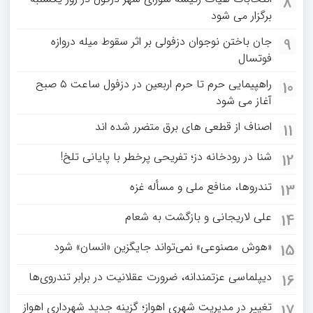
8
برگزار می شود
جان باختن نوجوان دزفولی بر اثر سقوط میله دروازه
9
فوتسال
راهپیمایی حرم تا حرم اربعین در دزفول ساعت ۵ صبح
10
آغاز می شود
اصناف از قطعی های برق متضرر شده اند
11
شنا در رودخانه دز؛ تفریحی پرخطر با پایانی تلخ!
12
تندروها، منافع ملی و مسأله غزه
13
علی لاریجانی و بازگشت به شعام
14
«هوش مصنوعی» نمی‌تواند جایگزین «انسان» شود
15
دیپلماسی عزتمندانه، ضرورت عقلانیت در برابر تندروی‌ها
16
تغییر در مدیریت شهری اهواز؛ گزینه جدید شهرداری اهواز
17