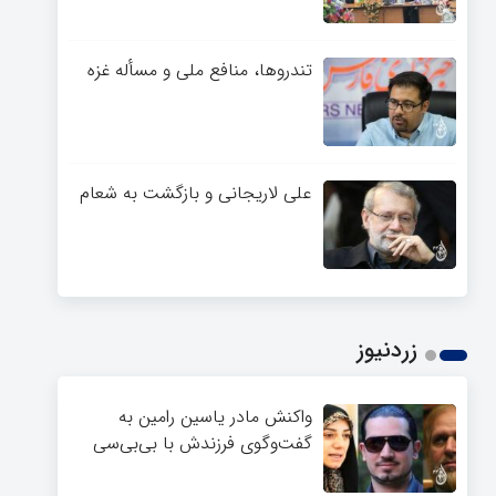
تندروها، منافع ملی و مسأله غزه
علی لاریجانی و بازگشت به شعام
زردنیوز
واکنش مادر یاسین رامین به
گفت‌وگوی فرزندش با بی‌بی‌سی