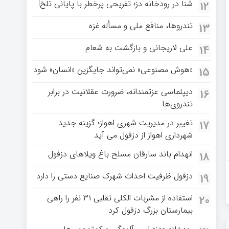
شنا در رودخانه دز؛ تفریحی پرخطر با پایانی تلخ!
12
تندروها، منافع ملی و مسأله غزه
13
علی لاریجانی و بازگشت به شعام
14
«هوش مصنوعی» نمی‌تواند جایگزین «انسان» شود
15
دیپلماسی عزتمندانه، ضرورت عقلانیت در برابر
16
تندروی‌ها
تغییر در مدیریت شهری اهواز؛ گزینه جدید
17
شهرداری اهواز از دزفول می آید
انهدام باند سارقان مسلح باغ‌ ویلاهای دزفول
18
دزفول ظرفیت احداث شهرک صنایع دستی را دارد
19
استفاده از مشربات الکلی تقلبی ۳۱ نفر را راهی
20
بیمارستان بزرگ دزفول کرد