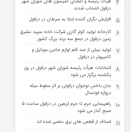
هیات رئیسه و اعضای کمیسون های شورای شهر
4
دزفول انتخاب شدند
افزایش نگران کننده ابتلا به سرطان در دزفول
5
کارخانه تولید کولر گازی شرکت خانه سپید مشرق
6
زمین دزفول در جمع سه برند بزرگ کشور
تولید بیش از صد قلم لوازم جانبی موبایل و
7
کامپیوتر در دزفول
انتخابات هیأت رئیسه شورای شهر دزفول در روز
8
یکشنبه برگزار می شود
جان باختن نوجوان دزفولی بر اثر سقوط میله
9
دروازه فوتسال
راهپیمایی حرم تا حرم اربعین در دزفول ساعت ۵
10
صبح آغاز می شود
اصناف از قطعی های برق متضرر شده اند
11