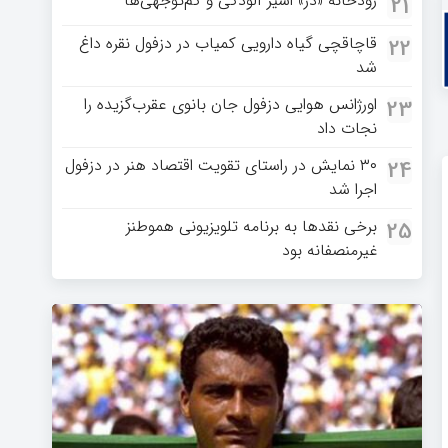
رودخانه «دز» اسیر آلودگی و کم‌توجهی‌ها
21
قاچاقچی گیاه دارویی کمیاب در دزفول نقره داغ
22
شد
اورژانس هوایی دزفول جان بانوی عقرب‌گزیده را
23
نجات داد
۳۰ نمایش در راستای تقویت اقتصاد هنر در دزفول
24
اجرا شد
برخی نقدها به برنامه تلویزیونی هموطنز
25
غیرمنصفانه بود