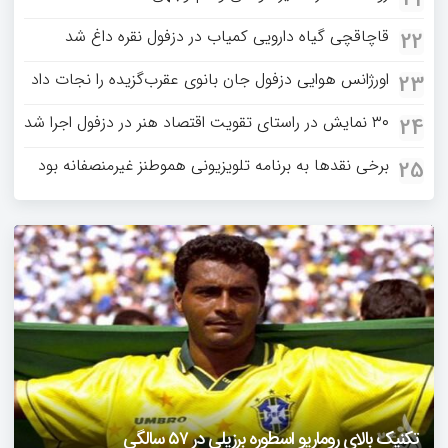
قاچاقچی گیاه دارویی کمیاب در دزفول نقره داغ شد
22
اورژانس هوایی دزفول جان بانوی عقرب‌گزیده را نجات داد
23
۳۰ نمایش در راستای تقویت اقتصاد هنر در دزفول اجرا شد
24
برخی نقدها به برنامه تلویزیونی هموطنز غیرمنصفانه بود
25
دزفول را باید دید
تکنیک بالای روماریو اسطوره برزیلی در ۵۷ سالگی
فیلمی از یک خواننده زن در توئیتر ضرغامی جنجالی شد
حمله تند مصطفی کواکبیان به مجری جنجالی صدا و سیما