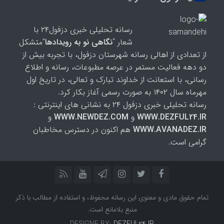
رسانه تحلیلی خبری دزفول۲۴ با
شعار “
نگاهی نو به رویدادها
”متشکل
از تعدادی از اهالی رسانه شهرستان دزفول، با تجربه بیش از
دو دهه فعالیت مستمر در عرصه مطبوعات، رسانه و اطلاع
رسانی، با استعانت از خداوند تبارک و تعالی، در تاریخ اول
مهرماه سال ۱۴۰۲ به صورت رسمی آغاز بکار کرد.
رسانه تحلیلی خبری دزفول ۲۴ به نشانی های اینترنتی :
WWW.DEZFUL24.IR
و
WWW.NEWDEZ.COM
و
WWW.AVANADEZ.IR
هم اکنون در دسترس مخاطبان
گرامی است.
تمام حقوق مادی و معنوی این رسانه محفوظ، و استفاده از مطالب با ذکر
منبع بلامانع است.
DESIGNE BY:
DEZFUL24.IR