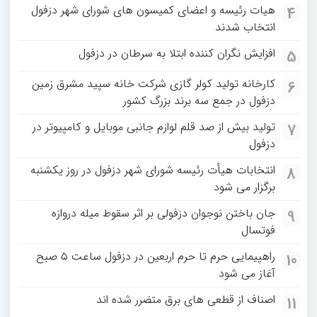
هیات رئیسه و اعضای کمیسون های شورای شهر دزفول
4
انتخاب شدند
افزایش نگران کننده ابتلا به سرطان در دزفول
5
کارخانه تولید کولر گازی شرکت خانه سپید مشرق زمین
6
دزفول در جمع سه برند بزرگ کشور
تولید بیش از صد قلم لوازم جانبی موبایل و کامپیوتر در
7
دزفول
انتخابات هیأت رئیسه شورای شهر دزفول در روز یکشنبه
8
برگزار می شود
جان باختن نوجوان دزفولی بر اثر سقوط میله دروازه
9
فوتسال
راهپیمایی حرم تا حرم اربعین در دزفول ساعت ۵ صبح
10
آغاز می شود
اصناف از قطعی های برق متضرر شده اند
11