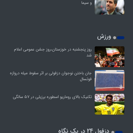
و سیما
ورزش
روز پنجشنبه در خوزستان،روز جشن عمومی اعلام
شد
جان باختن نوجوان دزفولی بر اثر سقوط میله دروازه
فوتسال
تکنیک بالای روماریو اسطوره برزیلی در ۵۷ سالگی
دزفول 24 در یک نگاه