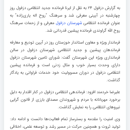
به گزارش دزفول ۲۴ به نقل از ایرنا فرمانده جدید انتظامی دزفول روز
چهارشنبه در آیینی معرفی شد و سرهنگ “روح اله یاری‌زاده” به
عنوان فرمانده انتظامی
شهرستان دزفول
معرفی و از زحمات سرهنگ
روح الله گراوندی فرمانده پیشین قدردانی شد.
فرماندار ویژه و معاون استاندار خوزستان روز در آیین تودیع و معارفه
فرماندهان پیشین و جدید انتظامی شهرستان دزفول در سالن
فرمانداری ویژه این شهرستان گفت: شورای تامین شهرستان دزفول
دارای وحدت بسیار خوب و مثال زدنی است و فرمانده پیشین
انتظامی دزفول در دوران مسوولیت خود خدمات فراوانی به یادگار
گذاشت.
علیرضا خردمند افزود: فرماندهی انتظامی دزفول در کنار اقتدار به دلیل
برخورد مهربانانه با مردم و شهروندان مصداق بارزی از قانون گرایی
نیروهای انتظامی را به نمایش گذاشت.
وی امنیت را مقدمه و بسترساز تمام فعالیت‌ها دانست و ادامه داد:
تولید ثروت و همچنین حرکت در مسیر رشد و توسعه علمی، اخلاقی