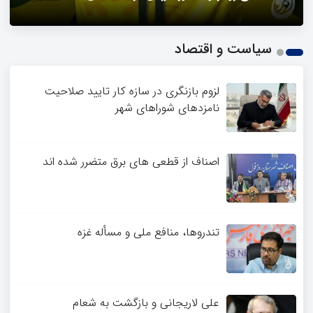
1
سیاست و اقتصاد
2
3
4
لزوم بازنگری در سازه کار تایید صلاحیت
نامزدهای شوراهای شهر
اصناف از قطعی های برق متضرر شده اند
تندروها، منافع ملی و مسأله غزه
علی لاریجانی و بازگشت به شعام