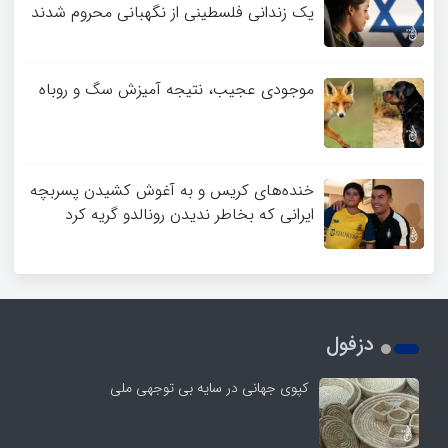
یک زندانی فلسطینی از نگهبانی محروم شدند
موجودی عجیب، نتیجه آمیزش سگ و روباه
خنده‌های کریس و به آغوش کشیدن پسربچه
ایرانی که بخاطر ندیدن رونالدو گریه کرد
دزفول
کپوی جهانی در سایه بی توجهی ملی