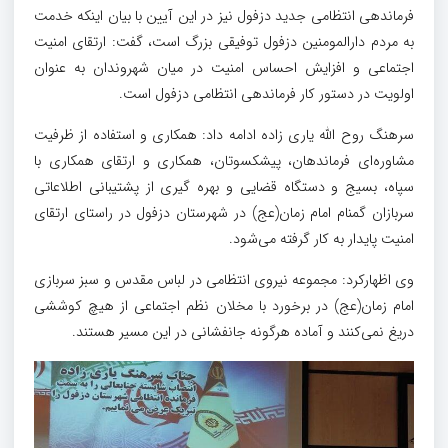
فرماندهی انتظامی جدید دزفول نیز در این آیین با بیان اینکه خدمت
به مردم دارالمومنین دزفول توفیقی بزرگ است، گفت: ارتقای امنیت
اجتماعی و افزایش احساس امنیت در میان شهروندان به عنوان
اولویت در دستور کار فرماندهی انتظامی دزفول است.
سرهنگ روح الله یاری زاده ادامه داد: همکاری و استفاده از ظرفیت
مشاوره‌ای فرماندهان، پیشکسوتان، همکاری و ارتقای همکاری با
سپاه، بسیج و دستگاه قضایی و بهره گیری از پشتیبانی اطلاعاتی
سربازان گمنام امام زمان(عج) در شهرستان دزفول در راستای ارتقای
امنیت پایدار به کار گرفته می‌شود.
وی اظهارکرد: مجموعه نیروی انتظامی در لباس مقدس و سبز سربازی
امام زمان(عج) در برخورد با مخلان نظم اجتماعی از هیچ کوششی
دریغ نمی‌کنند و آماده هرگونه جانفشانی در این مسیر هستند.