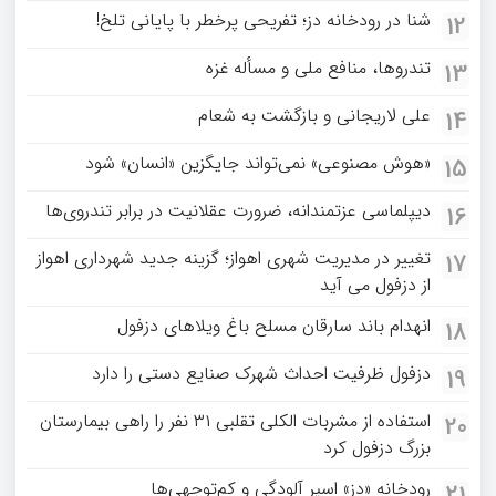
شنا در رودخانه دز؛ تفریحی پرخطر با پایانی تلخ!
12
تندروها، منافع ملی و مسأله غزه
13
علی لاریجانی و بازگشت به شعام
14
«هوش مصنوعی» نمی‌تواند جایگزین «انسان» شود
15
دیپلماسی عزتمندانه، ضرورت عقلانیت در برابر تندروی‌ها
16
تغییر در مدیریت شهری اهواز؛ گزینه جدید شهرداری اهواز
17
از دزفول می آید
انهدام باند سارقان مسلح باغ‌ ویلاهای دزفول
18
دزفول ظرفیت احداث شهرک صنایع دستی را دارد
19
استفاده از مشربات الکلی تقلبی ۳۱ نفر را راهی بیمارستان
20
بزرگ دزفول کرد
رودخانه «دز» اسیر آلودگی و کم‌توجهی‌ها
21