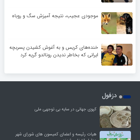
موجودی عجیب، نتیجه آمیزش سگ و روباه
خنده‌های کریس و به آغوش کشیدن پسربچه
ایرانی که بخاطر ندیدن رونالدو گریه کرد
دزفول
کپوی جهانی در سایه بی توجهی ملی
هیات رئیسه و اعضای کمیسون های شورای شهر