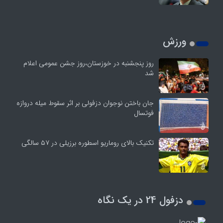
ورزش
روز پنجشنبه در خوزستان،روز جشن عمومی اعلام
شد
جان باختن نوجوان دزفولی بر اثر سقوط میله دروازه
فوتسال
تکنیک بالای روماریو اسطوره برزیلی در ۵۷ سالگی
دزفول 24 در یک نگاه