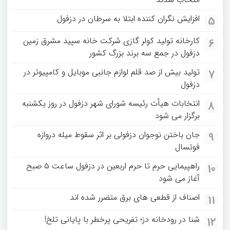
افزایش نگران کننده ابتلا به سرطان در دزفول
5
کارخانه تولید کولر گازی شرکت خانه سپید مشرق زمین
6
دزفول در جمع سه برند بزرگ کشور
تولید بیش از صد قلم لوازم جانبی موبایل و کامپیوتر در
7
دزفول
انتخابات هیأت رئیسه شورای شهر دزفول در روز یکشنبه
8
برگزار می شود
جان باختن نوجوان دزفولی بر اثر سقوط میله دروازه
9
فوتسال
راهپیمایی حرم تا حرم اربعین در دزفول ساعت ۵ صبح
10
آغاز می شود
اصناف از قطعی های برق متضرر شده اند
11
شنا در رودخانه دز؛ تفریحی پرخطر با پایانی تلخ!
12