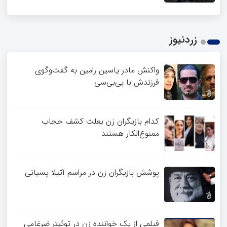
زردنیوز
واکنش مادر یاسین رامین به گفت‌وگوی
فرزندش با بی‌بی‌سی
کدام بازیگران زن بعلت کشف حجاب
ممنوع‌الکار هستند
پوشش بازیگران زن در مراسم آتیلا پسیانی
فیلمی از یک خواننده زن در توئیتر ضرغامی