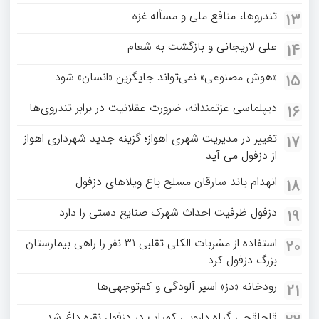
تندروها، منافع ملی و مسأله غزه
13
علی لاریجانی و بازگشت به شعام
14
«هوش مصنوعی» نمی‌تواند جایگزین «انسان» شود
15
دیپلماسی عزتمندانه، ضرورت عقلانیت در برابر تندروی‌ها
16
تغییر در مدیریت شهری اهواز؛ گزینه جدید شهرداری اهواز
17
از دزفول می آید
انهدام باند سارقان مسلح باغ‌ ویلاهای دزفول
18
دزفول ظرفیت احداث شهرک صنایع دستی را دارد
19
استفاده از مشربات الکلی تقلبی ۳۱ نفر را راهی بیمارستان
20
بزرگ دزفول کرد
رودخانه «دز» اسیر آلودگی و کم‌توجهی‌ها
21
قاچاقچی گیاه دارویی کمیاب در دزفول نقره داغ شد