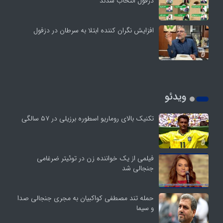
دزفول انتخاب شدند
افزایش نگران کننده ابتلا به سرطان در دزفول
ویدئو
تکنیک بالای روماریو اسطوره برزیلی در ۵۷ سالگی
فیلمی از یک خواننده زن در توئیتر ضرغامی
جنجالی شد
حمله تند مصطفی کواکبیان به مجری جنجالی صدا
و سیما