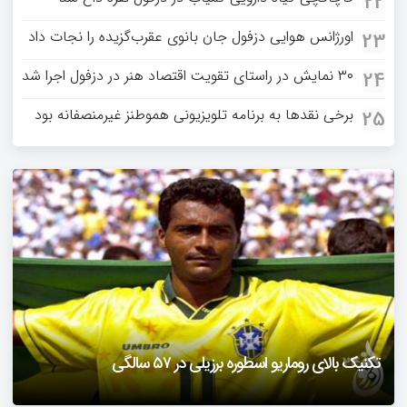
22
اورژانس هوایی دزفول جان بانوی عقرب‌گزیده را نجات داد
23
۳۰ نمایش در راستای تقویت اقتصاد هنر در دزفول اجرا شد
24
برخی نقدها به برنامه تلویزیونی هموطنز غیرمنصفانه بود
25
دزفول را باید دید
تکنیک بالای روماریو اسطوره برزیلی در ۵۷ سالگی
فیلمی از یک خواننده زن در توئیتر ضرغامی جنجالی شد
حمله تند مصطفی کواکبیان به مجری جنجالی صدا و سیما