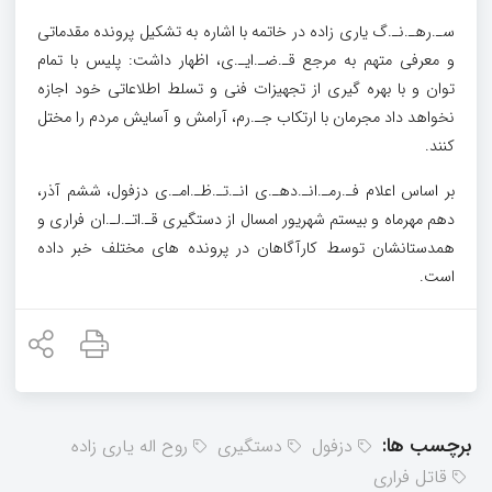
سـ.رهـ.نـ.گ یاری زاده در خاتمه با اشاره به تشکیل پرونده مقدماتی
و معرفی متهم به مرجع قـ.ضـ.ایـ.ی، اظهار داشت: پلیس با تمام
توان و با بهره گیری از تجهیزات فنی و تسلط اطلاعاتی خود اجازه
نخواهد داد مجرمان با ارتکاب جـ.رم، آرامش و آسایش مردم را مختل
کنند.
بر اساس اعلام فـ.رمـ.انـ.دهـ.ی انـ.تـ.ظـ.امـ.ی دزفول، ششم آذر،
دهم مهرماه و بیستم شهریور امسال از دستگیری قـ.اتـ.لـ.ان فراری و
همدستانشان توسط کارآگاهان در پرونده های مختلف خبر داده
است.
برچسب ها:
دزفول
دستگیری
روح اله یاری زاده
قاتل فراری