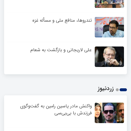
تندروها، منافع ملی و مسأله غزه
علی لاریجانی و بازگشت به شعام
زردنیوز
واکنش مادر یاسین رامین به گفت‌وگوی
فرزندش با بی‌بی‌سی