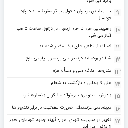
برگزار می شود
جان باختن نوجوان دزفولی بر اثر سقوط میله دروازه
9
فوتسال
راهپیمایی حرم تا حرم اربعین در دزفول ساعت ۵ صبح
10
آغاز می شود
اصناف از قطعی های برق متضرر شده اند
11
شنا در رودخانه دز؛ تفریحی پرخطر با پایانی تلخ!
12
تندروها، منافع ملی و مسأله غزه
13
علی لاریجانی و بازگشت به شعام
14
«هوش مصنوعی» نمی‌تواند جایگزین «انسان» شود
15
دیپلماسی عزتمندانه، ضرورت عقلانیت در برابر تندروی‌ها
16
تغییر در مدیریت شهری اهواز؛ گزینه جدید شهرداری اهواز
17
از دزفول می آید