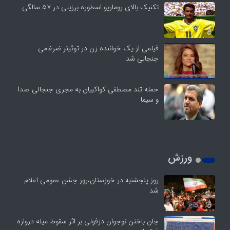
تکنیک بالای روماریو اسطوره برزیلی در ۵۷ سالگی
فیلمی از یک خواننده زن در توئیتر ضرغامی
جنجالی شد
حمله تند مصطفی کواکبیان به مجری جنجالی صدا
و سیما
ورزش
روز پنجشنبه در خوزستان،روز جشن عمومی اعلام
شد
جان باختن نوجوان دزفولی بر اثر سقوط میله دروازه