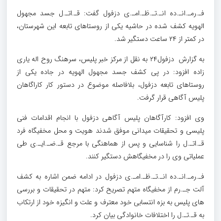
فـ.رمـ.انـ.ده انـ.تـ.ظـ.امـ.ی دزفول گفت: قـ.اتـ.ل جسد مجهول
الهویه کشف شده در حاشیه یکی از روستاهای تابعه این شهرستان،
در کمتر از ۲۴ ساعت دستگیر شد.
به گزارش دزفول۲۴ به نقل از مرکز خبر پلیس، سرهنگ روح اله یاری
زاده افزود: در پی کشف جسد مجهول الهویه در جاده یکی از
روستاهای تابعه دزفول، بلافاصله موضوع در دستور کار کاراگاهان
پلیس آگاهی قرار گرفت.
وی افزود: کارآگاهان پلیس آگاهی دزفول با انجام اقدامات فنی
پلیسی و تحقیقات میدانی موفق شدند هویت و محل مخفیگاه فرد
قـ.اتـ.ل را شناسایی و پس از هماهنگی با مرجع قـ.ضـ.ایـ.ی طی
عملیاتی وی را در مخفیگاهش دستگیر کنند.
فـ.رمـ.انـ.ده انـ.تـ.ظـ.امـ.ی دزفول در ادامه ضمن اشاره به کشف
آلت جـ.رم از مخفیگاه متهم تصریح کرد: متهم در تحقیقات و بررسی
های پلیس به بزه انتسابی خود معترف و علت و انگیزه خود از ارتکاب
به قـ.تـ.ل را اختلافات خانوادگی بیان کرد.