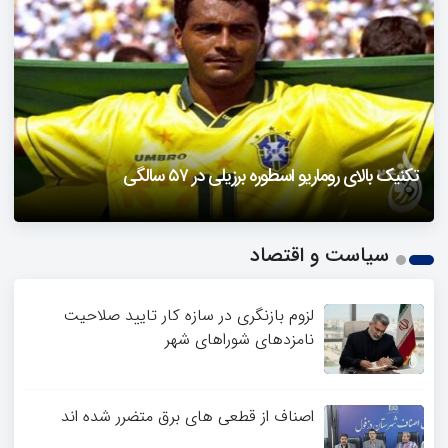
دزفول را باید دید
تکنیک بالای روماریو اسطوره برزیلی در ۵۷ سالگی
فیلمی از یک خواننده زن در توئیتر ضرغامی جنجالی شد
حمله تند مصطفی کواکبیان به مجری جنجالی صدا و سیما
1
سیاست و اقتصاد
2
3
4
لزوم بازنگری در سازه کار تایید صلاحیت
نامزدهای شوراهای شهر
اصناف از قطعی های برق متضرر شده اند