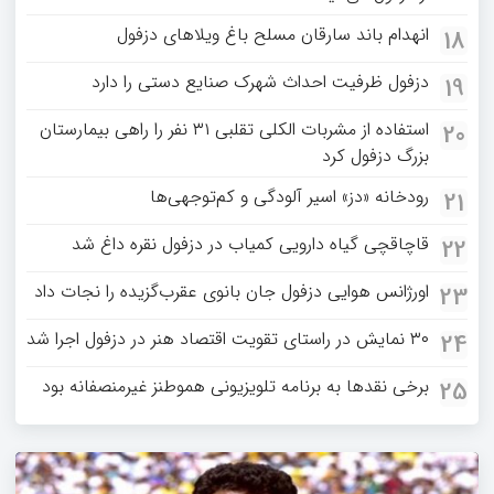
انهدام باند سارقان مسلح باغ‌ ویلاهای دزفول
18
دزفول ظرفیت احداث شهرک صنایع دستی را دارد
19
استفاده از مشربات الکلی تقلبی ۳۱ نفر را راهی بیمارستان
20
بزرگ دزفول کرد
رودخانه «دز» اسیر آلودگی و کم‌توجهی‌ها
21
قاچاقچی گیاه دارویی کمیاب در دزفول نقره داغ شد
22
اورژانس هوایی دزفول جان بانوی عقرب‌گزیده را نجات داد
23
۳۰ نمایش در راستای تقویت اقتصاد هنر در دزفول اجرا شد
24
برخی نقدها به برنامه تلویزیونی هموطنز غیرمنصفانه بود
25