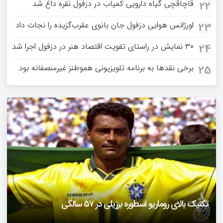
قاچاقچی گیاه دارویی کمیاب در دزفول نقره داغ شد
22
اورژانس هوایی دزفول جان بانوی عقرب‌گزیده را نجات داد
23
۳۰ نمایش در راستای تقویت اقتصاد هنر در دزفول اجرا شد
24
برخی نقدها به برنامه تلویزیونی هموطنز غیرمنصفانه بود
25
دزفول را باید دید
تکنیک بالای روماریو اسطوره برزیلی در ۵۷ سالگی
فیلمی از یک خواننده زن در توئیتر ضرغامی جنجالی شد
حمله تند مصطفی کواکبیان به مجری جنجالی صدا و سیما