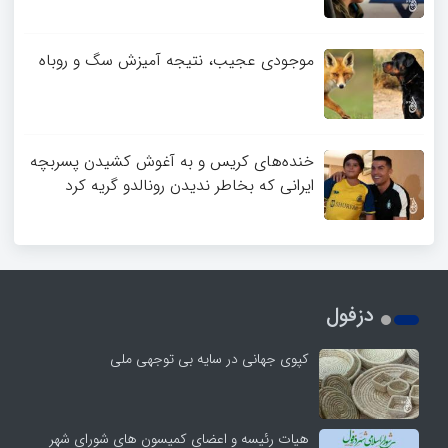
موجودی عجیب، نتیجه آمیزش سگ و روباه
خنده‌های کریس و به آغوش کشیدن پسربچه
ایرانی که بخاطر ندیدن رونالدو گریه کرد
دزفول
کپوی جهانی در سایه بی توجهی ملی
هیات رئیسه و اعضای کمیسون های شورای شهر