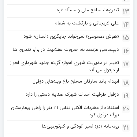
تندروها، منافع ملی و مسأله غزه
13
علی لاریجانی و بازگشت به شعام
14
«هوش مصنوعی» نمی‌تواند جایگزین «انسان» شود
15
دیپلماسی عزتمندانه، ضرورت عقلانیت در برابر تندروی‌ها
16
تغییر در مدیریت شهری اهواز؛ گزینه جدید شهرداری اهواز
17
از دزفول می آید
انهدام باند سارقان مسلح باغ‌ ویلاهای دزفول
18
دزفول ظرفیت احداث شهرک صنایع دستی را دارد
19
استفاده از مشربات الکلی تقلبی ۳۱ نفر را راهی بیمارستان
20
بزرگ دزفول کرد
رودخانه «دز» اسیر آلودگی و کم‌توجهی‌ها
21