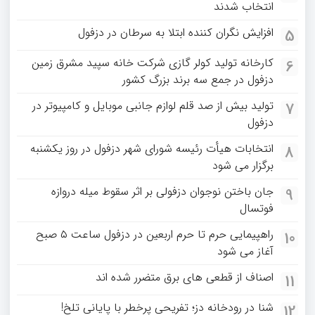
انتخاب شدند
افزایش نگران کننده ابتلا به سرطان در دزفول
5
کارخانه تولید کولر گازی شرکت خانه سپید مشرق زمین
6
دزفول در جمع سه برند بزرگ کشور
تولید بیش از صد قلم لوازم جانبی موبایل و کامپیوتر در
7
دزفول
انتخابات هیأت رئیسه شورای شهر دزفول در روز یکشنبه
8
برگزار می شود
جان باختن نوجوان دزفولی بر اثر سقوط میله دروازه
9
فوتسال
راهپیمایی حرم تا حرم اربعین در دزفول ساعت ۵ صبح
10
آغاز می شود
اصناف از قطعی های برق متضرر شده اند
11
شنا در رودخانه دز؛ تفریحی پرخطر با پایانی تلخ!
12