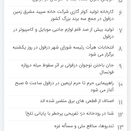
5
کارخانه تولید کولر گازی شرکت خانه سپید مشرق زمین
6
دزفول در جمع سه برند بزرگ کشور
تولید بیش از صد قلم لوازم جانبی موبایل و کامپیوتر در
7
دزفول
انتخابات هیأت رئیسه شورای شهر دزفول در روز یکشنبه
8
برگزار می شود
جان باختن نوجوان دزفولی بر اثر سقوط میله دروازه
9
فوتسال
راهپیمایی حرم تا حرم اربعین در دزفول ساعت ۵ صبح
10
آغاز می شود
اصناف از قطعی های برق متضرر شده اند
11
شنا در رودخانه دز؛ تفریحی پرخطر با پایانی تلخ!
12
تندروها، منافع ملی و مسأله غزه
13