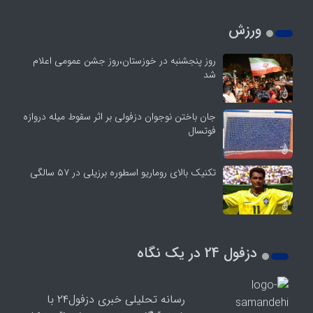
ورزش
روز پنجشنبه در خوزستان،روز جشن عمومی اعلام
شد
جان باختن نوجوان دزفولی بر اثر سقوط میله دروازه
فوتسال
تکنیک بالای روماریو اسطوره برزیلی در ۵۷ سالگی
دزفول 24 در یک نگاه
رسانه تحلیلی خبری دزفول۲۴ با