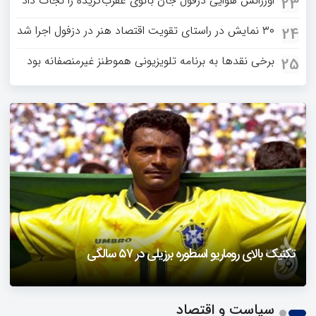
اورژانس هوایی دزفول جان بانوی عقرب‌گزیده را نجات داد
23
۳۰ نمایش در راستای تقویت اقتصاد هنر در دزفول اجرا شد
24
برخی نقدها به برنامه تلویزیونی هموطنز غیرمنصفانه بود
25
دزفول را باید دید
تکنیک بالای روماریو اسطوره برزیلی در ۵۷ سالگی
فیلمی از یک خواننده زن در توئیتر ضرغامی جنجالی شد
حمله تند مصطفی کواکبیان به مجری جنجالی صدا و سیما
1
سیاست و اقتصاد
2