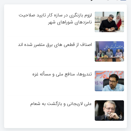
3
4
لزوم بازنگری در سازه کار تایید صلاحیت
نامزدهای شوراهای شهر
اصناف از قطعی های برق متضرر شده اند
تندروها، منافع ملی و مسأله غزه
علی لاریجانی و بازگشت به شعام