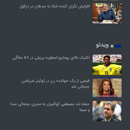
افزایش نگران کننده ابتلا به سرطان در دزفول
ویدئو
تکنیک بالای روماریو اسطوره برزیلی در ۵۷ سالگی
فیلمی از یک خواننده زن در توئیتر ضرغامی
جنجالی شد
حمله تند مصطفی کواکبیان به مجری جنجالی صدا
و سیما