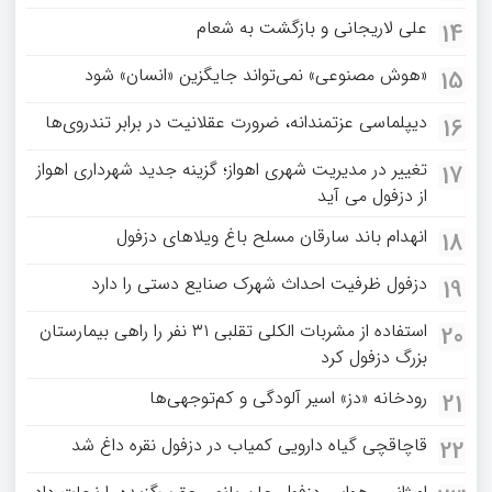
علی لاریجانی و بازگشت به شعام
14
«هوش مصنوعی» نمی‌تواند جایگزین «انسان» شود
15
دیپلماسی عزتمندانه، ضرورت عقلانیت در برابر تندروی‌ها
16
تغییر در مدیریت شهری اهواز؛ گزینه جدید شهرداری اهواز
17
از دزفول می آید
انهدام باند سارقان مسلح باغ‌ ویلاهای دزفول
18
دزفول ظرفیت احداث شهرک صنایع دستی را دارد
19
استفاده از مشربات الکلی تقلبی ۳۱ نفر را راهی بیمارستان
20
بزرگ دزفول کرد
رودخانه «دز» اسیر آلودگی و کم‌توجهی‌ها
21
قاچاقچی گیاه دارویی کمیاب در دزفول نقره داغ شد
22