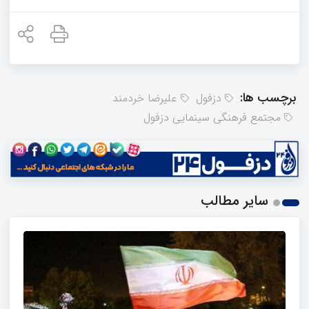
برچسب ها:
دزفول
علیرضا خردمند
مجتمع فرهنگی سینمایی دزفول
سایر مطالب