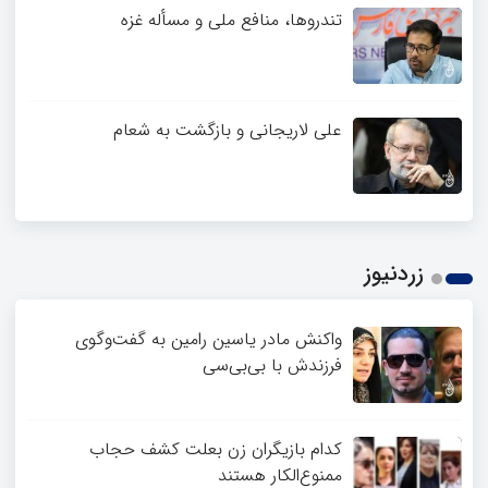
تندروها، منافع ملی و مسأله غزه
علی لاریجانی و بازگشت به شعام
زردنیوز
واکنش مادر یاسین رامین به گفت‌وگوی
فرزندش با بی‌بی‌سی
کدام بازیگران زن بعلت کشف حجاب
ممنوع‌الکار هستند