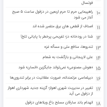
فوتسال
راهپیمایی حرم تا حرم اربعین در دزفول ساعت ۵ صبح
10
آغاز می شود
اصناف از قطعی های برق متضرر شده اند
11
شنا در رودخانه دز؛ تفریحی پرخطر با پایانی تلخ!
12
تندروها، منافع ملی و مسأله غزه
13
علی لاریجانی و بازگشت به شعام
14
«هوش مصنوعی» نمی‌تواند جایگزین «انسان» شود
15
دیپلماسی عزتمندانه، ضرورت عقلانیت در برابر تندروی‌ها
16
تغییر در مدیریت شهری اهواز؛ گزینه جدید شهرداری اهواز
17
از دزفول می آید
انهدام باند سارقان مسلح باغ‌ ویلاهای دزفول
18