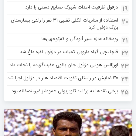
دزفول ظرفیت احداث شهرک صنایع دستی را دارد
19
استفاده از مشربات الکلی تقلبی ۳۱ نفر را راهی بیمارستان
20
بزرگ دزفول کرد
رودخانه «دز» اسیر آلودگی و کم‌توجهی‌ها
21
قاچاقچی گیاه دارویی کمیاب در دزفول نقره داغ شد
22
اورژانس هوایی دزفول جان بانوی عقرب‌گزیده را نجات داد
23
۳۰ نمایش در راستای تقویت اقتصاد هنر در دزفول اجرا شد
24
برخی نقدها به برنامه تلویزیونی هموطنز غیرمنصفانه بود
25