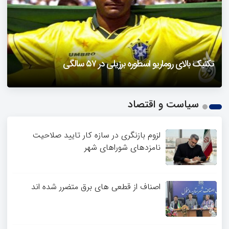
دزفول را باید دید
تکنیک بالای روماریو اسطوره برزیلی در ۵۷ سالگی
فیلمی از یک خواننده زن در توئیتر ضرغامی جنجالی شد
حمله تند مصطفی کواکبیان به مجری جنجالی صدا و سیما
1
سیاست و اقتصاد
2
3
4
لزوم بازنگری در سازه کار تایید صلاحیت
نامزدهای شوراهای شهر
اصناف از قطعی های برق متضرر شده اند