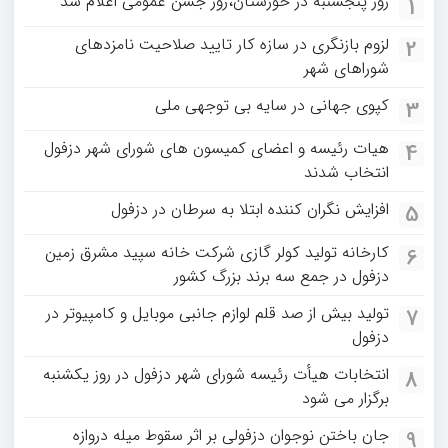
روز پنجشنبه در خوزستان،روز جشن عمومی اعلام شد
1
لزوم بازنگری در سازه کار تایید صلاحیت نامزدهای
2
شوراهای شهر
کپوی جهانی در سایه بی توجهی ملی
3
هیات رئیسه و اعضای کمیسون های شورای شهر دزفول
4
انتخاب شدند
افزایش نگران کننده ابتلا به سرطان در دزفول
5
کارخانه تولید کولر گازی شرکت خانه سپید مشرق زمین
6
دزفول در جمع سه برند بزرگ کشور
تولید بیش از صد قلم لوازم جانبی موبایل و کامپیوتر در
7
دزفول
انتخابات هیأت رئیسه شورای شهر دزفول در روز یکشنبه
8
برگزار می شود
جان باختن نوجوان دزفولی بر اثر سقوط میله دروازه
9