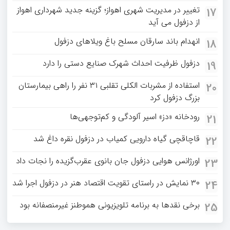
تغییر در مدیریت شهری اهواز؛ گزینه جدید شهرداری اهواز
17
از دزفول می آید
انهدام باند سارقان مسلح باغ‌ ویلاهای دزفول
18
دزفول ظرفیت احداث شهرک صنایع دستی را دارد
19
استفاده از مشربات الکلی تقلبی ۳۱ نفر را راهی بیمارستان
20
بزرگ دزفول کرد
رودخانه «دز» اسیر آلودگی و کم‌توجهی‌ها
21
قاچاقچی گیاه دارویی کمیاب در دزفول نقره داغ شد
22
اورژانس هوایی دزفول جان بانوی عقرب‌گزیده را نجات داد
23
۳۰ نمایش در راستای تقویت اقتصاد هنر در دزفول اجرا شد
24
برخی نقدها به برنامه تلویزیونی هموطنز غیرمنصفانه بود
25