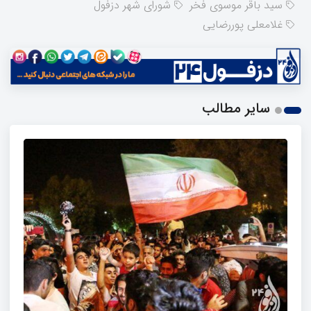
سید باقر موسوی فخر
شورای شهر دزفول
غلامعلی پوررضایی
سایر مطالب