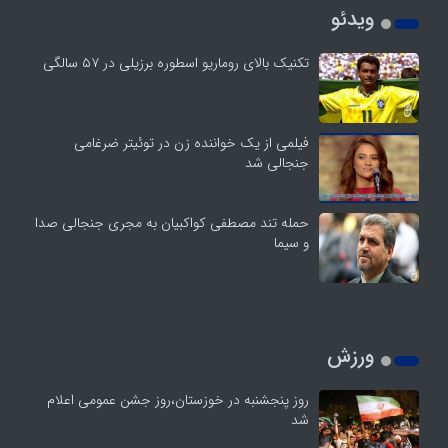
ویدئو
تکنیک بالای روماریو اسطوره برزیلی در ۵۷ سالگی
فیلمی از یک خواننده زن در توئیتر ضرغامی
جنجالی شد
حمله تند مصطفی کواکبیان به مجری جنجالی صدا
و سیما
ورزش
روز پنجشنبه در خوزستان،روز جشن عمومی اعلام
شد