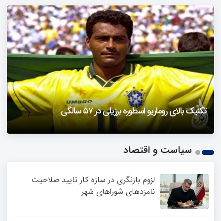
دزفول را باید دید
تکنیک بالای روماریو اسطوره برزیلی در ۵۷ سالگی
فیلمی از یک خواننده زن در توئیتر ضرغامی جنجالی شد
حمله تند مصطفی کواکبیان به مجری جنجالی صدا و سیما
1
سیاست و اقتصاد
2
3
4
لزوم بازنگری در سازه کار تایید صلاحیت
نامزدهای شوراهای شهر