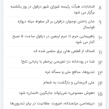
انتخابات هیأت رئیسه شورای شهر دزفول در روز یکشنبه
8
برگزار می شود
جان باختن نوجوان دزفولی بر اثر سقوط میله دروازه
9
فوتسال
راهپیمایی حرم تا حرم اربعین در دزفول ساعت ۵ صبح
10
آغاز می شود
اصناف از قطعی های برق متضرر شده اند
11
شنا در رودخانه دز؛ تفریحی پرخطر با پایانی تلخ!
12
تندروها، منافع ملی و مسأله غزه
13
علی لاریجانی و بازگشت به شعام
14
«هوش مصنوعی» نمی‌تواند جایگزین «انسان» شود
15
دیپلماسی عزتمندانه، ضرورت عقلانیت در برابر تندروی‌ها
16