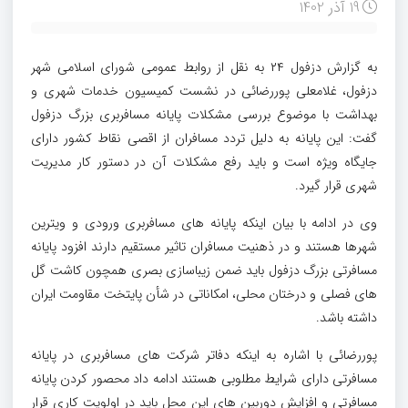
19 آذر 1402
به گزارش دزفول ۲۴ به نقل از روابط عمومی شورای اسلامی شهر
دزفول، غلامعلی پوررضائی در نشست کمیسیون خدمات شهری و
بهداشت با موضوع بررسی مشکلات پایانه مسافربری بزرگ دزفول
گفت: این پایانه به دلیل تردد مسافران از اقصی نقاط کشور دارای
جایگاه ویژه است و باید رفع مشکلات آن در دستور کار مدیریت
شهری قرار گیرد.
وی در ادامه با بیان اینکه پایانه های مسافربری ورودی و ویترین
شهرها هستند و در ذهنیت مسافران تاثیر مستقیم دارند افزود پایانه
مسافرتی بزرگ دزفول باید ضمن زیباسازی بصری همچون کاشت گل
های فصلی و درختان محلی، امکاناتی در شأن پایتخت مقاومت ایران
داشته باشد.
پوررضائی با اشاره به اینکه دفاتر شرکت های مسافربری در پایانه
مسافرتی دارای شرایط مطلوبی هستند ادامه داد محصور کردن پایانه
مسافرتی و افزایش دوربین های این محل باید در اولویت کاری قرار