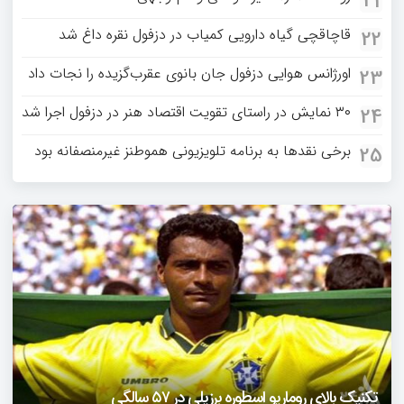
21
قاچاقچی گیاه دارویی کمیاب در دزفول نقره داغ شد
22
اورژانس هوایی دزفول جان بانوی عقرب‌گزیده را نجات داد
23
۳۰ نمایش در راستای تقویت اقتصاد هنر در دزفول اجرا شد
24
برخی نقدها به برنامه تلویزیونی هموطنز غیرمنصفانه بود
25
دزفول را باید دید
تکنیک بالای روماریو اسطوره برزیلی در ۵۷ سالگی
فیلمی از یک خواننده زن در توئیتر ضرغامی جنجالی شد
حمله تند مصطفی کواکبیان به مجری جنجالی صدا و سیما