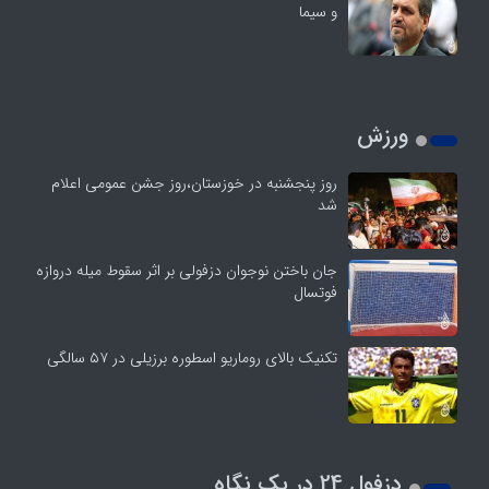
و سیما
ورزش
روز پنجشنبه در خوزستان،روز جشن عمومی اعلام
شد
جان باختن نوجوان دزفولی بر اثر سقوط میله دروازه
فوتسال
تکنیک بالای روماریو اسطوره برزیلی در ۵۷ سالگی
دزفول 24 در یک نگاه