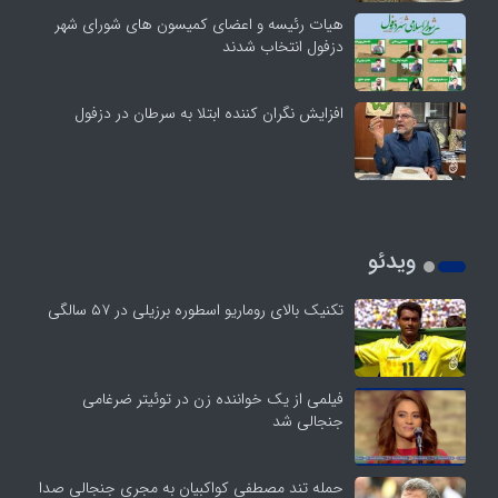
هیات رئیسه و اعضای کمیسون های شورای شهر
دزفول انتخاب شدند
افزایش نگران کننده ابتلا به سرطان در دزفول
ویدئو
تکنیک بالای روماریو اسطوره برزیلی در ۵۷ سالگی
فیلمی از یک خواننده زن در توئیتر ضرغامی
جنجالی شد
حمله تند مصطفی کواکبیان به مجری جنجالی صدا