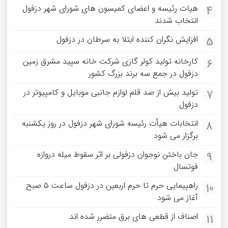
هیات رئیسه و اعضای کمیسون های شورای شهر دزفول
4
انتخاب شدند
افزایش نگران کننده ابتلا به سرطان در دزفول
5
کارخانه تولید کولر گازی شرکت خانه سپید مشرق زمین
6
دزفول در جمع سه برند بزرگ کشور
تولید بیش از صد قلم لوازم جانبی موبایل و کامپیوتر در
7
دزفول
انتخابات هیأت رئیسه شورای شهر دزفول در روز یکشنبه
8
برگزار می شود
جان باختن نوجوان دزفولی بر اثر سقوط میله دروازه
9
فوتسال
راهپیمایی حرم تا حرم اربعین در دزفول ساعت ۵ صبح
10
آغاز می شود
اصناف از قطعی های برق متضرر شده اند
11