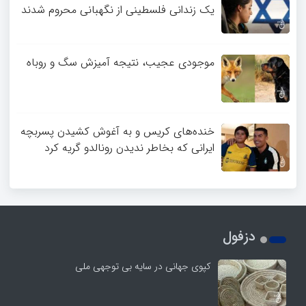
یک زندانی فلسطینی از نگهبانی محروم شدند
موجودی عجیب، نتیجه آمیزش سگ و روباه
خنده‌های کریس و به آغوش کشیدن پسربچه
ایرانی که بخاطر ندیدن رونالدو گریه کرد
دزفول
کپوی جهانی در سایه بی توجهی ملی