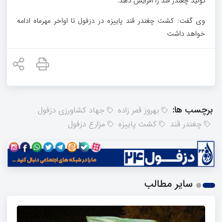
تولید چغندر قند را افزایش دهد.
وی گفت: کشت چغندر قند پاییزه در دزفول تا اواخر مهرماه ادامه
خواهد داشت
برچسب ها:
بهروز قمر زاده
جهاد کشاورزی دزفول
چغندر قند
کشت پاییزه
مزارع دزفول
سایر مطالب