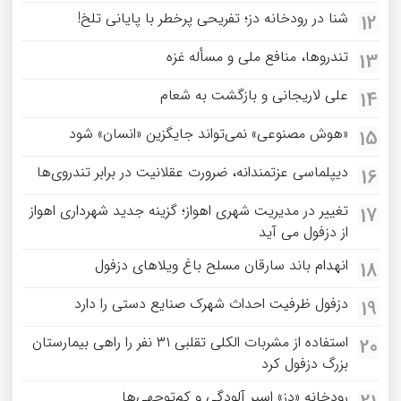
شنا در رودخانه دز؛ تفریحی پرخطر با پایانی تلخ!
12
تندروها، منافع ملی و مسأله غزه
13
علی لاریجانی و بازگشت به شعام
14
«هوش مصنوعی» نمی‌تواند جایگزین «انسان» شود
15
دیپلماسی عزتمندانه، ضرورت عقلانیت در برابر تندروی‌ها
16
تغییر در مدیریت شهری اهواز؛ گزینه جدید شهرداری اهواز
17
از دزفول می آید
انهدام باند سارقان مسلح باغ‌ ویلاهای دزفول
18
دزفول ظرفیت احداث شهرک صنایع دستی را دارد
19
استفاده از مشربات الکلی تقلبی ۳۱ نفر را راهی بیمارستان
20
بزرگ دزفول کرد
رودخانه «دز» اسیر آلودگی و کم‌توجهی‌ها