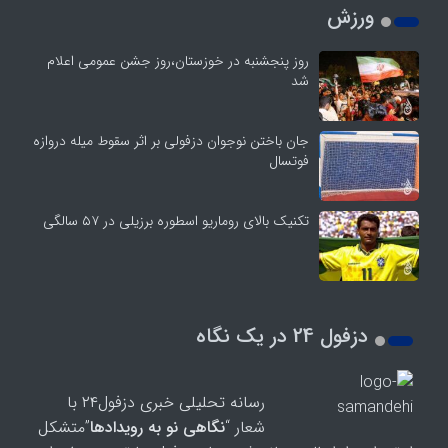
ورزش
روز پنجشنبه در خوزستان،روز جشن عمومی اعلام
شد
جان باختن نوجوان دزفولی بر اثر سقوط میله دروازه
فوتسال
تکنیک بالای روماریو اسطوره برزیلی در ۵۷ سالگی
دزفول 24 در یک نگاه
رسانه تحلیلی خبری دزفول۲۴ با
شعار “
نگاهی نو به رویدادها
”متشکل