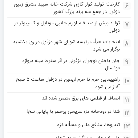
کارخانه تولید کولر گازی شرکت خانه سپید مشرق زمین
6
دزفول در جمع سه برند بزرگ کشور
تولید بیش از صد قلم لوازم جانبی موبایل و کامپیوتر در
7
دزفول
انتخابات هیأت رئیسه شورای شهر دزفول در روز یکشنبه
8
برگزار می شود
جان باختن نوجوان دزفولی بر اثر سقوط میله دروازه
9
فوتسال
راهپیمایی حرم تا حرم اربعین در دزفول ساعت ۵ صبح
10
آغاز می شود
اصناف از قطعی های برق متضرر شده اند
11
شنا در رودخانه دز؛ تفریحی پرخطر با پایانی تلخ!
12
تندروها، منافع ملی و مسأله غزه
13
علی لاریجانی و بازگشت به شعام