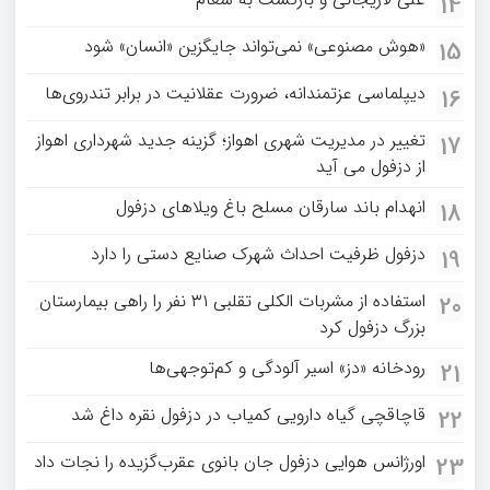
14
«هوش مصنوعی» نمی‌تواند جایگزین «انسان» شود
15
دیپلماسی عزتمندانه، ضرورت عقلانیت در برابر تندروی‌ها
16
تغییر در مدیریت شهری اهواز؛ گزینه جدید شهرداری اهواز
17
از دزفول می آید
انهدام باند سارقان مسلح باغ‌ ویلاهای دزفول
18
دزفول ظرفیت احداث شهرک صنایع دستی را دارد
19
استفاده از مشربات الکلی تقلبی ۳۱ نفر را راهی بیمارستان
20
بزرگ دزفول کرد
رودخانه «دز» اسیر آلودگی و کم‌توجهی‌ها
21
قاچاقچی گیاه دارویی کمیاب در دزفول نقره داغ شد
22
اورژانس هوایی دزفول جان بانوی عقرب‌گزیده را نجات داد
23