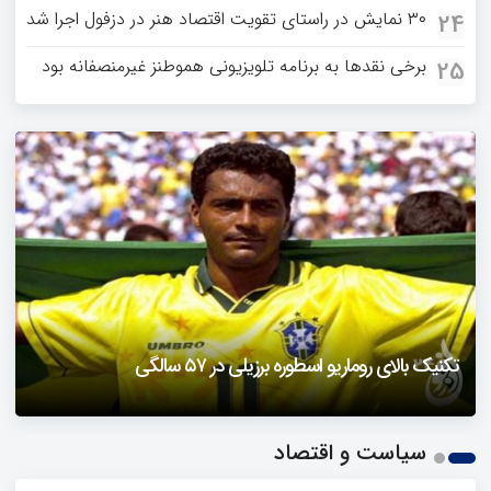
۳۰ نمایش در راستای تقویت اقتصاد هنر در دزفول اجرا شد
24
برخی نقدها به برنامه تلویزیونی هموطنز غیرمنصفانه بود
25
دزفول را باید دید
تکنیک بالای روماریو اسطوره برزیلی در ۵۷ سالگی
فیلمی از یک خواننده زن در توئیتر ضرغامی جنجالی شد
حمله تند مصطفی کواکبیان به مجری جنجالی صدا و سیما
1
سیاست و اقتصاد
2
3